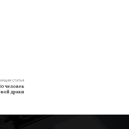
ующая статья
80 человек
овой драки