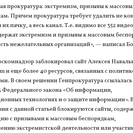
ая прокуратура: экстремизм, призывы к массов
ам. Причем прокуратура требует удалить не ко
 их пачку, а весь канал. Т.е. видимо все 352 видео
держат экстремизм и призывы к массовым беспо
сть нежелательных организаций», — написал Бо
оскомнадзор заблокировал сайт Алексея Наваль
om и еще более 40 ресурсов, связанных с политик
ми. В своем решении Генпрокуратура ссылалась
.3 Федерального закона «Об информации,
онных технологиях и о защите информации». 
вии с данной статьей блокируются сайты, соде
ю с призывами к массовым беспорядкам,
ению экстремистской деятельности или участи