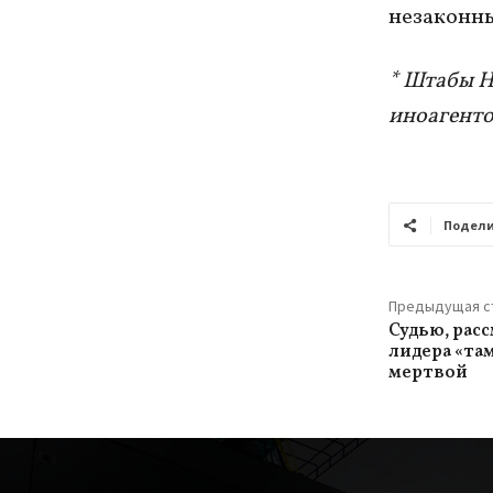
незаконны
* Штабы Н
иноагенто
Подели
Предыдущая с
Судью, рас
лидера «та
мертвой