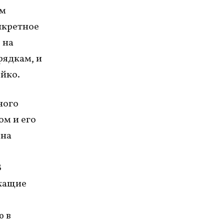
ым
нкретное
 на
рядкам, и
йко.
ного
ом и его
 на
В
ржащие
ю в