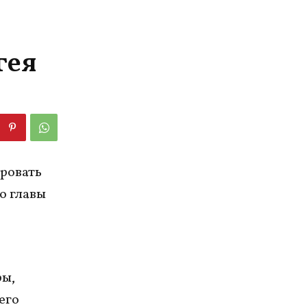
гея
ировать
о главы
ры,
его