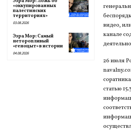
Эзра Мор: Ложь об
генеральн
«оккупированных
палестинских
беспорядк
территориях»
03.08.2026
видео, или
канале со
Эзра Мор: Самый
неторопливый
деятельно
«геноцыт» в истории
04.08.2026
26 июля Р
navalny.c
соратника
статью 15
информаци
соответст
информаци
осуществл