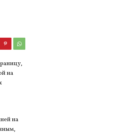
границу,
ой на
х
ней на
анным,