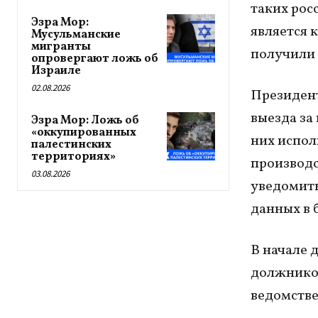
таких рос
Эзра Мор:
является 
Мусульманские
мигранты
получили 
опровергают ложь об
Израиле
02.08.2026
Президент
выезда за
Эзра Мор: Ложь об
«оккупированных
них испол
палестинских
территориях»
производс
03.08.2026
уведомить
данных в 
В начале 
должников
ведомстве