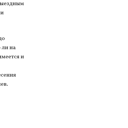
евыездным
ни
до
 ли на
имеется и
есения
ев.