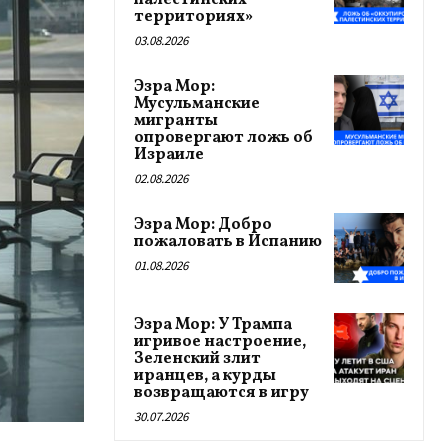
палестинских
территориях»
03.08.2026
Эзра Мор:
Мусульманские
мигранты
опровергают ложь об
Израиле
02.08.2026
Эзра Мор: Добро
пожаловать в Испанию
01.08.2026
Эзра Мор: У Трампа
игривое настроение,
Зеленский злит
иранцев, а курды
возвращаются в игру
30.07.2026