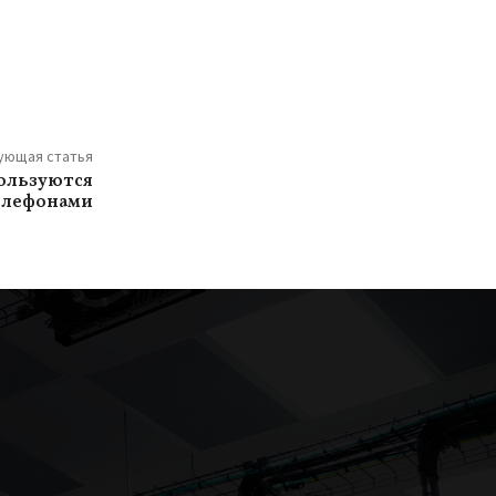
ующая статья
ользуются
елефонами