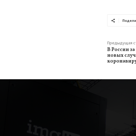
Подели
Предыдущая с
В России за
новых случ
коронавир