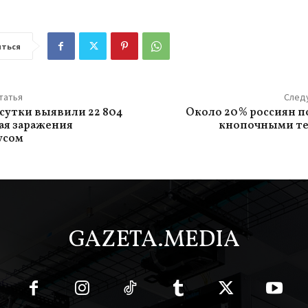
ться
татья
След
 сутки выявили 22 804
Около 20% россиян п
ая заражения
кнопочными т
усом
GAZETA.MEDIA