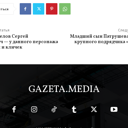
ться
татья
След
елов Сергей
Младший сын Патрушева
 — у данного персонажа
крупного подрядчика 
 и кличек
GAZETA.MEDIA