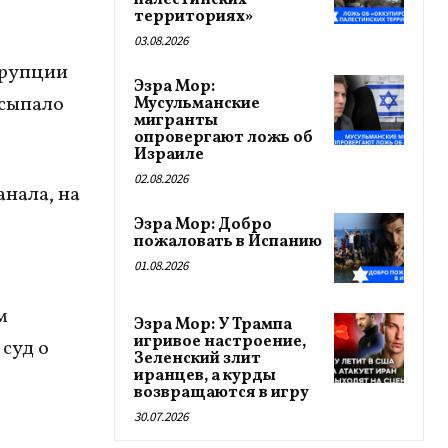
палестинских
территориях»
03.08.2026
ррупции
Эзра Мор:
сыпало
Мусульманские
мигранты
опровергают ложь об
Израиле
02.08.2026
нала, на
Эзра Мор: Добро
пожаловать в Испанию
01.08.2026
м
Эзра Мор: У Трампа
игривое настроение,
 суд о
Зеленский злит
иранцев, а курды
возвращаются в игру
30.07.2026