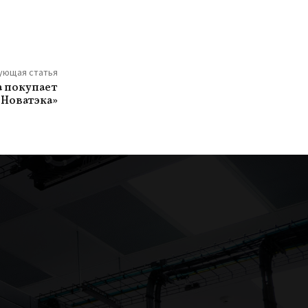
ующая статья
 покупает
«Новатэка»