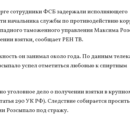
урге сотрудники ФСБ задержали исполняющего
ти начальника службы по противодействию ко
ападного таможенного управления Максима Роз
ении взятки, сообщает РЕН ТВ.
ность он занимал около года. По данным телека
зсыпало успел отметиться любовью к спиртным
.
о уголовное дело о получении взятки в крупно
статья 290 УК РФ). Следствие собирается просить
и Розсыпало под стражу.