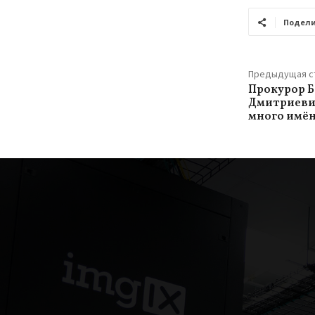
Подели
Предыдущая с
Прокурор Б
Дмитриевич
много имён