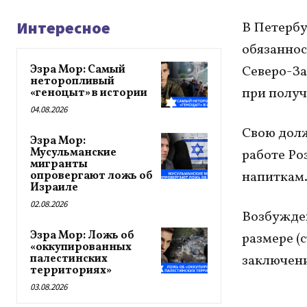
Интересное
В Петерб
обязаннос
Эзра Мор: Самый
Северо-З
неторопливый
при получ
«геноцыт» в истории
04.08.2026
Свою долж
Эзра Мор:
Мусульманские
работе Ро
мигранты
напиткам
опровергают ложь об
Израиле
02.08.2026
Возбужден
Эзра Мор: Ложь об
размере (
«оккупированных
палестинских
заключени
территориях»
03.08.2026