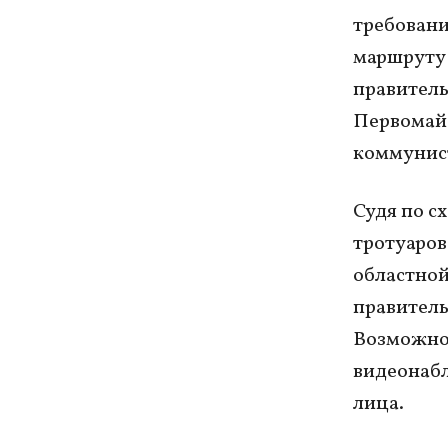
требовани
маршруту 
правитель
Первомай
коммунис
Судя по с
тротуаров
областной
правительс
Возможно,
видеонабл
лица.