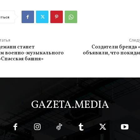
ться
татья
След
еманн станет
Создатели бренда 
ом военно-музыкального
объявили, что покид
«Спасская башня»
GAZETA.MEDIA