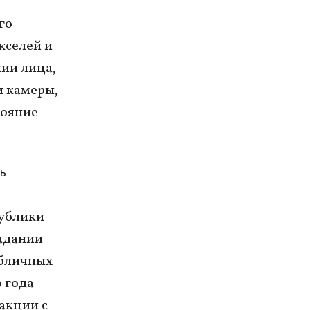
го
кселей и
ии лица,
и камеры,
тояние
ь
публики
задании
убличных
 года
акции с