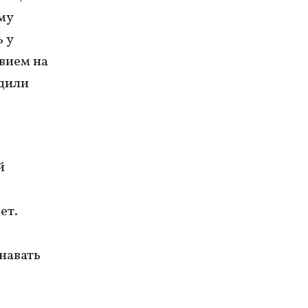
му
 у
вием на
дили
й
ет.
навать