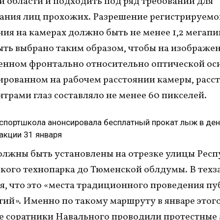
 области и подходить под ряд требований для
ания лиц прохожих. Разрешение регистрируемо
ия на камерах должно быть не менее 1,2 мегапи
ть выбрано таким образом, чтобы на изображен
нном фронтально относительно оптической ос
ированном на рабочем расстоянии камеры, расс
трами глаз составляло не менее 60 пикселей.
спортшкола анонсировала бесплатный прокат лыж в ден
акции 31 января
лжны быть установлены на отрезке улицы Рес
кого технопарка до Тюменской облдумы. В тех
я, что это «места традиционного проведения п
ий». Именно по такому маршруту в январе этого
 соратники Навального проводили протестные 