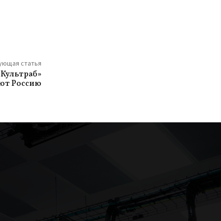
ующая статья
«Культраб»
ают Россию