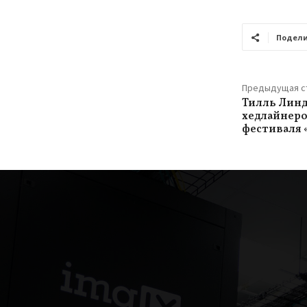
Подели
Предыдущая с
Тилль Линд
хедлайнер
фестиваля 