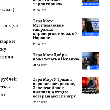
палестинских
территориях»
екома)
03.08.2026
Эзра Мор:
, следует
Мусульманские
мигранты
опровергают ложь об
Израиле
нваре и
02.08.2026
жку
Эзра Мор: Добро
ходили
пожаловать в Испанию
01.08.2026
 рублей
Эзра Мор: У Трампа
игривое настроение,
стью
Зеленский злит
иранцев, а курды
жны
возвращаются в игру
30.07.2026