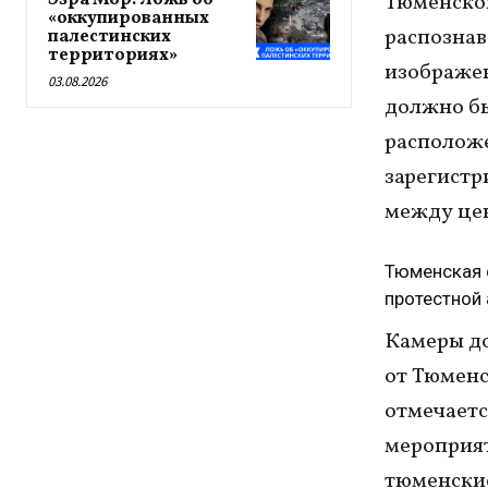
Эзра Мор: Ложь об
Тюменской
«оккупированных
распознав
палестинских
территориях»
изображен
03.08.2026
должно бы
расположе
зарегистр
между цен
Тюменская 
протестной 
Камеры до
от Тюменс
отмечаетс
мероприят
тюменские