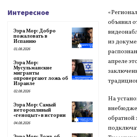
Интересное
«Регионал
объявил о
Эзра Мор: Добро
видеонабл
пожаловать в
из докуме
Испанию
01.08.2026
распознани
апреле эт
Эзра Мор:
Мусульманские
заключенн
мигранты
опровергают ложь об
традицио
Израиле
02.08.2026
На устано
Эзра Мор: Самый
внебюдже
неторопливый
«геноцыт» в истории
обратной 
04.08.2026
подключат