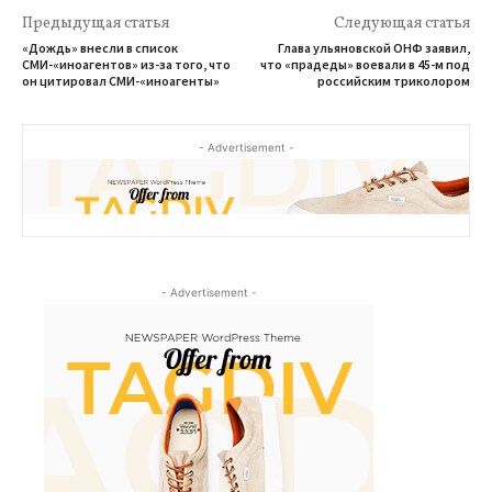
Предыдущая статья
Следующая статья
«Дождь» внесли в список
Глава ульяновской ОНФ заявил,
СМИ-«иноагентов» из-за того, что
что «прадеды» воевали в 45-м под
он цитировал СМИ-«иноагенты»
российским триколором
- Advertisement -
- Advertisement -