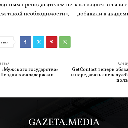
 данным преподавателем не заключался в связи с
ем такой необходимости», — добавили в академ
ться
татья
След
 «Мужского государства»
GetContact теперь обяз
 Позднякова задержали
и передавать спецслуж
поль
GAZETA.MEDIA