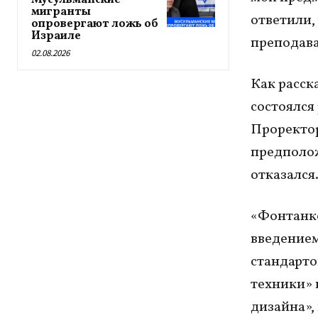
Мусульманские
мигранты
ответили,
опровергают ложь об
Израиле
преподава
02.08.2026
Как расска
состоялся
Проректор
предполож
отказался
«Фонтанке
введением
стандарто
техники» 
дизайна»,