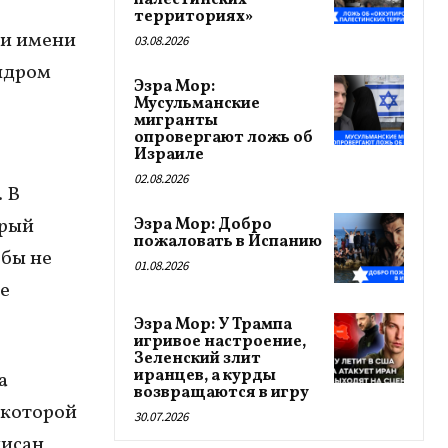
палестинских
территориях»
и имени
03.08.2026
ндром
Эзра Мор:
Мусульманские
мигранты
опровергают ложь об
Израиле
02.08.2026
 В
орый
Эзра Мор: Добро
пожаловать в Испанию
обы не
01.08.2026
е
Эзра Мор: У Трампа
игривое настроение,
Зеленский злит
иранцев, а курды
а
возвращаются в игру
 которой
30.07.2026
исан,