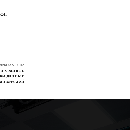
ии.
ующая статья
ан хранить
бам данные
зователей