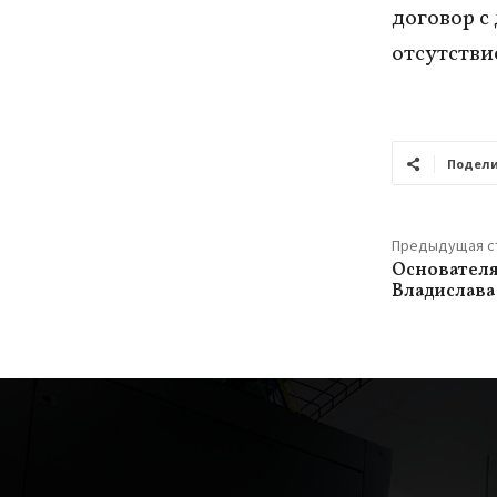
договор с
отсутстви
Подели
Предыдущая с
Основателя
Владислава