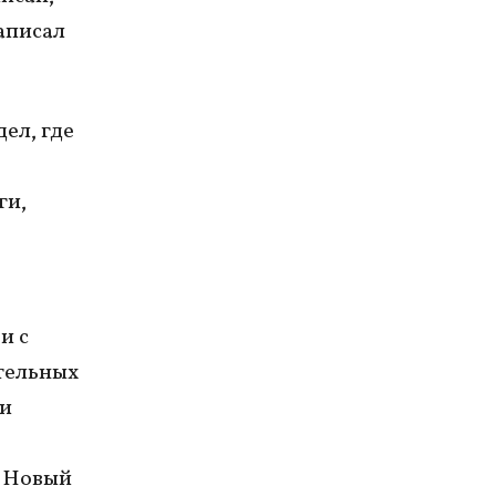
написал
ел, где
ги,
и с
тельных
 и
 «Новый