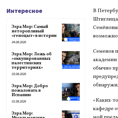
Интересное
В Петерб
Штиглица 
Эзра Мор: Самый
Семёновым
неторопливый
возможно,
«геноцыт» в истории
04.08.2026
Семенов п
Эзра Мор: Ложь об
«оккупированных
академии 
палестинских
обычно пр
территориях»
03.08.2026
предупред
обнаружил
Эзра Мор: Добро
пожаловать в
Испанию
«Каких-то
01.08.2026
кафедре о
Эзра Мор:
мой предм