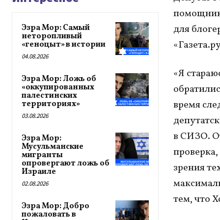
помощнико
Эзра Мор: Самый
для блоге
неторопливый
«Газета.ру
«геноцыт» в истории
04.08.2026
«Я стараю
Эзра Мор: Ложь об
«оккупированных
обратилис
палестинских
время сле
территориях»
03.08.2026
депутатск
в СИЗО. О
Эзра Мор:
Мусульманские
проверка,
мигранты
опровергают ложь об
зрения те
Израиле
максималь
02.08.2026
тем, что 
Эзра Мор: Добро
пожаловать в