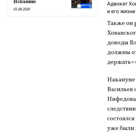
Испанию
Адвокат Хов
01.08.2026
и его жизни
Также он 
Хованског
доводы Вл
должны от
держать»»
Накануне 
Васильев 
Нифедова 
следствию
состоялся
уже были 