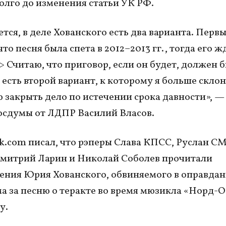
олго до изменения статьи УК РФ.
тся, в деле Хованского есть два варианта. Перв
то песня была спета в 2012–2013 гг., тогда его ж
 Считаю, что приговор, если он будет, должен 
 есть второй вариант, к которому я больше скло
 закрыть дело по истечении срока давности», —
осдумы от ЛДПР Василий Власов.
k.com писал, что рэперы Слава КПСС, Руслан C
митрий Ларин и Николай Соболев прочитали
ения Юрия Хованского, обвиняемого в оправда
а за песню о теракте во время мюзикла «Норд-Ос
у.