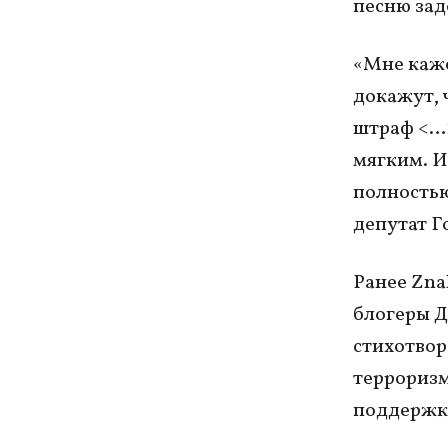
песню зад
«Мне каже
докажут, ч
штраф <…>
мягким. И
полностью
депутат Г
Ранее Zna
блогеры Д
стихотвор
терроризм
поддержк