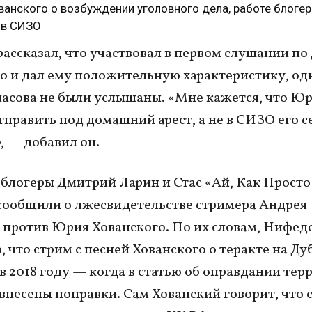
анского о возбуждении уголовного дела, работе блоге
 в СИЗО
рассказал, что участвовал в первом слушании по
о и дал ему положительную характеристику, од
асова не были услышаны. «Мне кажется, что Ю
править под домашний арест, а не в СИЗО его с
, — добавил он.
блогеры Дмитрий Ларин и Стас «Ай, Как Просто
сообщили о лжесвидетельстве стримера Андрея
против Юрия Хованского. По их словам, Нифедо
, что стрим с песней Хованского о теракте на Ду
 в 2018 году — когда в статью об оправдании тер
внесены поправки. Сам Хованский говорит, что 