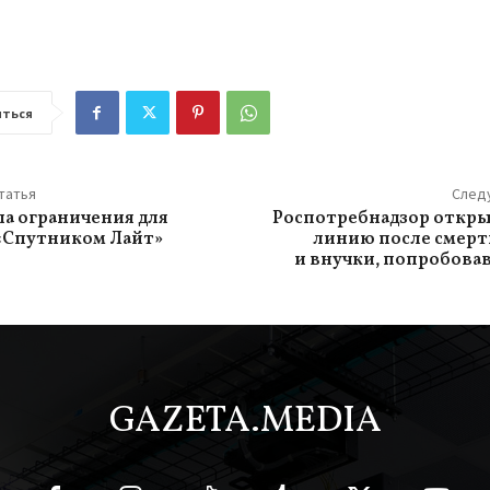
ться
татья
След
ла ограничения для
Роспотребнадзор откры
«Спутником Лайт»
линию после смерт
и внучки, попробова
GAZETA.MEDIA