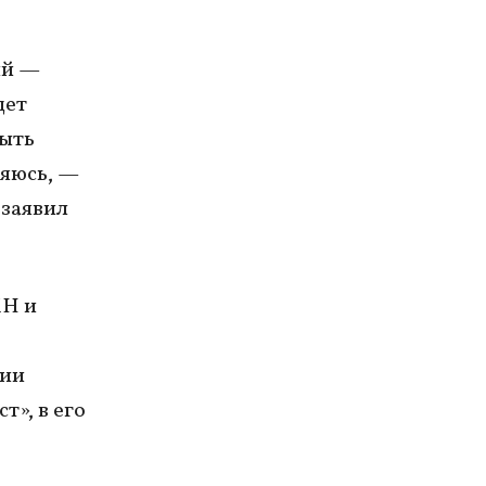
ый —
дет
быть
няюсь, —
 заявил
MH и
нии
т», в его