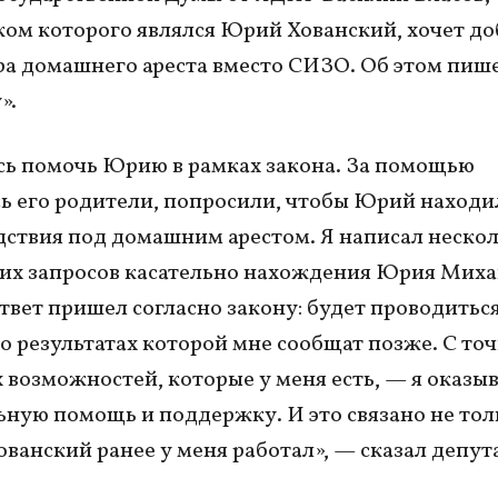
м которого являлся Юрий Хованский, хочет до
ра домашнего ареста вместо СИЗО. Об этом пиш
».
сь помочь Юрию в рамках закона. За помощью
ь его родители, попросили, чтобы Юрий находи
дствия под домашним арестом. Я написал неско
их запросов касательно нахождения Юрия Мих
твет пришел согласно закону: будет проводитьс
 о результатах которой мне сообщат позже. С то
х возможностей, которые у меня есть, — я оказы
ную помощь и поддержку. И это связано не тол
Хованский ранее у меня работал», — сказал депут