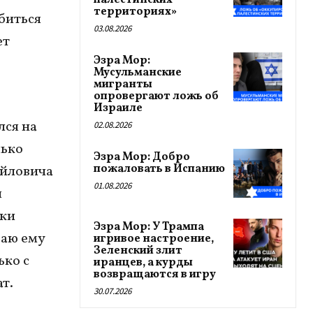
палестинских
территориях»
биться
03.08.2026
ет
Эзра Мор:
Мусульманские
мигранты
опровергают ложь об
Израиле
лся на
02.08.2026
лько
Эзра Мор: Добро
пожаловать в Испанию
айловича
01.08.2026
я
чки
Эзра Мор: У Трампа
ваю ему
игривое настроение,
Зеленский злит
ько с
иранцев, а курды
возвращаются в игру
ат.
30.07.2026