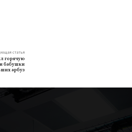
ующая статья
л горячую
и бабушки
вших арбуз