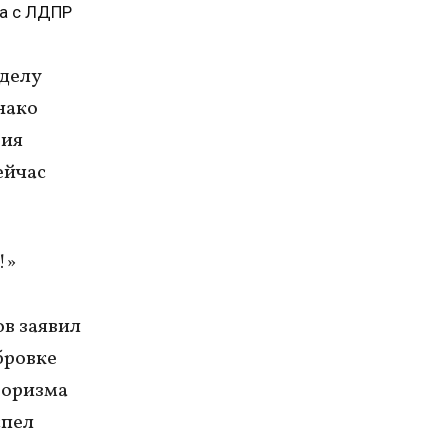
ра с ЛДПР
 делу
нако
рия
ейчас
!»
в заявил
бровке
роризма
спел