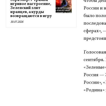
Эзра Мор: У Трампа
чтобы деп
игривое настроение,
России и 
Зеленский злит
иранцев, а курды
было поло
возвращаются в игру
30.07.2026
последова
сферах», 
предстоя
Голосован
сентября.
«Зеленые»
Россия — 
России», 
«Родина»