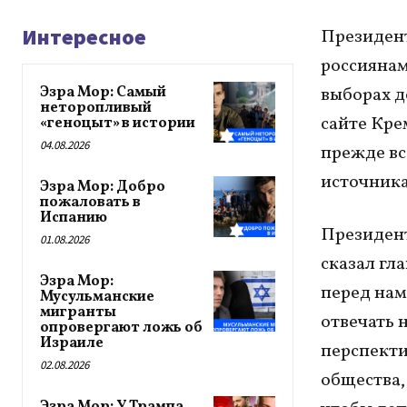
Интересное
Президен
россиянам
Эзра Мор: Самый
выборах д
неторопливый
сайте Кре
«геноцыт» в истории
04.08.2026
прежде вс
источника
Эзра Мор: Добро
пожаловать в
Испанию
Президент
01.08.2026
сказал гла
Эзра Мор:
перед нам
Мусульманские
мигранты
отвечать 
опровергают ложь об
Израиле
перспекти
02.08.2026
общества,