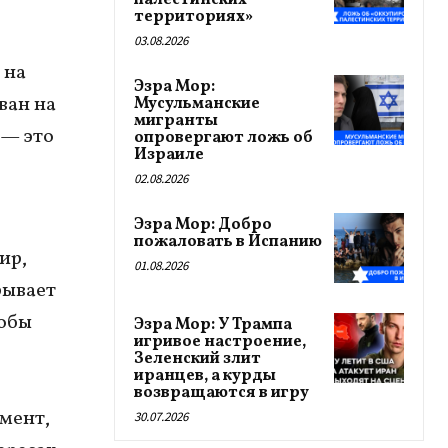
палестинских
территориях»
03.08.2026
 на
Эзра Мор:
ван на
Мусульманские
мигранты
 — это
опровергают ложь об
Израиле
02.08.2026
Эзра Мор: Добро
пожаловать в Испанию
ир,
01.08.2026
рывает
тобы
Эзра Мор: У Трампа
игривое настроение,
Зеленский злит
иранцев, а курды
возвращаются в игру
мент,
30.07.2026