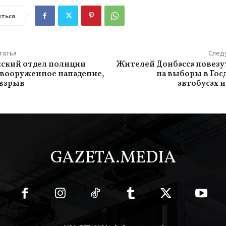
ться
татья
След
ский отдел полиции
Жителей Донбасса повезу
вооруженное нападение,
на выборы в Госд
 взрыв
автобусах и
GAZETA.MEDIA