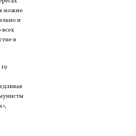
ересах
их можно
ельно и
 всех
стие в
 19
ведливая
ммунисты
»,