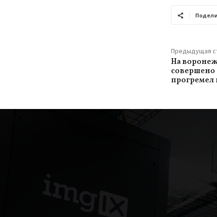
Подели
Предыдущая с
На воронеж
совершено 
прогремел