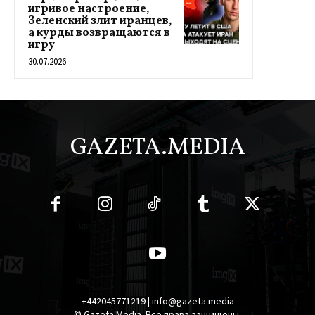
игривое настроение,
Зеленский злит иранцев,
а курды возвращаются в
игру
30.07.2026
GAZETA.MEDIA
+442045771219 | info@gazeta.media
© Gazeta Media. Все права защищены.