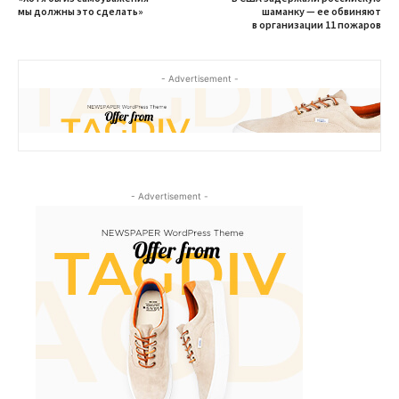
мы должны это сделать»
шаманку — ее обвиняют
в организации 11 пожаров
- Advertisement -
- Advertisement -