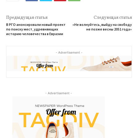
Предыдущая статья
Следующая статья
В РГО анонсировали новый проект
«Не волнуйтесь, выйду на свободу
по поиску мест, удревняющих
не позже весны 2051 года»
историю человечества в Евразии
- Advertisement -
- Advertisement -