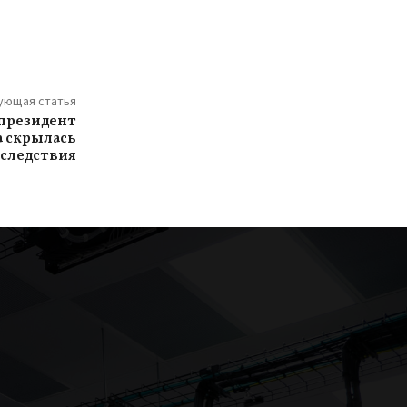
ующая статья
-президент
а скрылась
 следствия