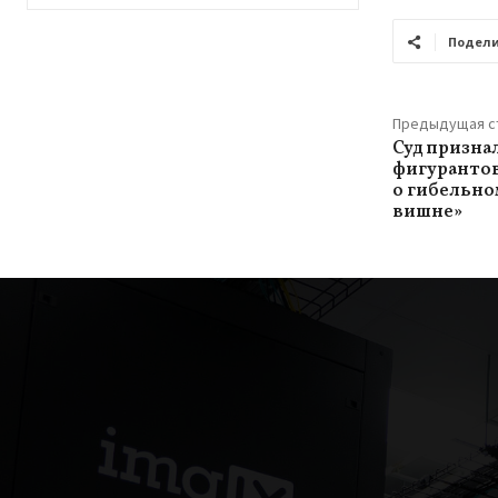
Подели
Предыдущая с
Суд призна
фигурантов
о гибельно
вишне»