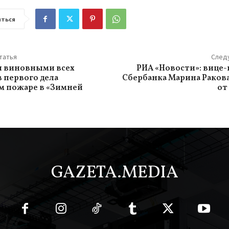
ться
татья
След
л виновными всех
РИА «Новости»: вице
 первого дела
Сбербанка Марина Раков
м пожаре в «Зимней
от
GAZETA.MEDIA