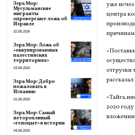
Эзра Мор:
уже исчез
Мусульманские
центра ко
мигранты
опровергают ложь об
производи
Израиле
02.08.2026
причинам 
Эзра Мор: Ложь об
«Поставки
«оккупированных
палестинских
осуществл
территориях»
03.08.2026
отгрузки 
рассказал
Эзра Мор: Добро
пожаловать в
Испанию
«Тайга.ин
01.08.2026
2020 году
Эзра Мор: Самый
вложении 
неторопливый
«геноцыт» в истории
04.08.2026