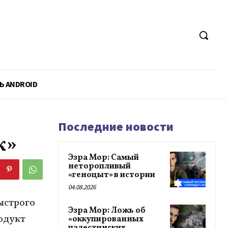
Ь ANDROID
Последние новости
к»
Эзра Мор: Самый
неторопливый
«геноцыт» в истории
04.08.2026
ыстрого
Эзра Мор: Ложь об
одукт
«оккупированных