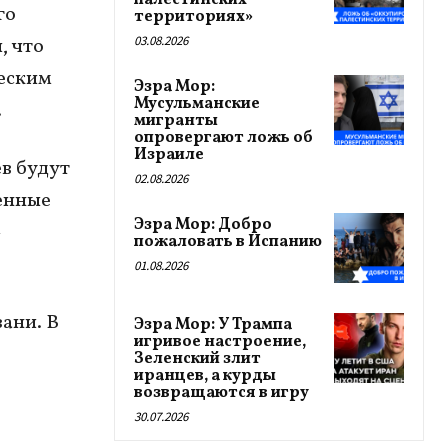
палестинских
го
территориях»
03.08.2026
, что
ческим
Эзра Мор:
Мусульманские
.
мигранты
опровергают ложь об
Израиле
в будут
02.08.2026
енные
Эзра Мор: Добро
—
пожаловать в Испанию
01.08.2026
зани. В
Эзра Мор: У Трампа
игривое настроение,
Зеленский злит
иранцев, а курды
возвращаются в игру
30.07.2026