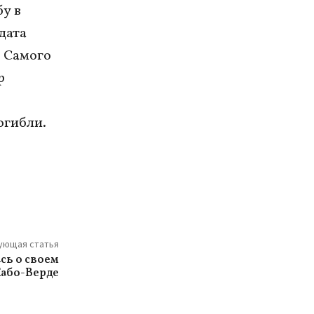
бу в
дата
. Самого
р
огибли.
ующая статья
сь о своем
Кабо-Верде