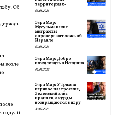
палестинских
территориях»
льбу. Об
03.08.2026
Эзра Мор:
адержан.
Мусульманские
мигранты
опровергают ложь об
Израиле
02.08.2026
ыл
Эзра Мор: Добро
пожаловать в Испанию
бы возле
01.08.2026
не
Эзра Мор: У Трампа
игривое настроение,
Зеленский злит
иранцев, а курды
возвращаются в игру
после
30.07.2026
году. 11