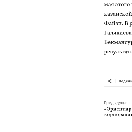
мая этого
казанской
Файзи. В 
Галявиева
Бекмансур
результат
Подели
Предыдущая с
«Ориентиро
корпораци