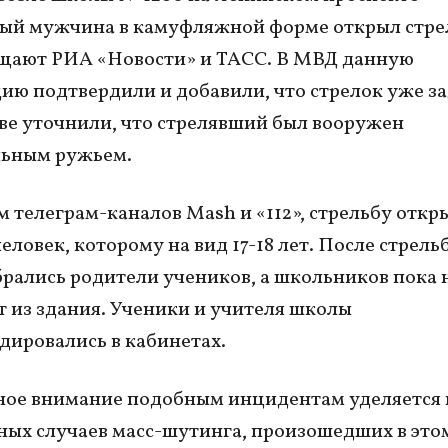
ый мужчина в камуфляжной форме открыл стре
бщают РИА «Новости» и ТАСС. В МВД данную
ю подтвердили и добавили, что стрелок уже з
ве уточнили, что стрелявший был вооружен
льным ружьем.
 телеграм-каналов Mash и «112», стрельбу откр
еловек, которому на вид 17-18 лет. После стрель
рались родители учеников, а школьников пока 
 из здания. Ученики и учителя школы
дировались в кабинетах.
ое внимание подобным инцидентам уделяется 
ных случаев масс-шутинга, произошедших в этом 