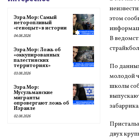
неизвестн
Эзра Мор: Самый
этом соо
неторопливый
информаци
«геноцыт» в истории
04.08.2026
В ведомст
страйкбо
Эзра Мор: Ложь об
«оккупированных
палестинских
По данным
территориях»
03.08.2026
молодой ч
школы соб
Эзра Мор:
Мусульманские
выпускают
мигранты
опровергают ложь об
забаррика
Израиле
02.08.2026
Пристальн
двух круп