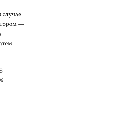
 —
 случае
втором —
м —
затем
Б
0%