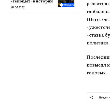
«геноцыт» в истории
развития 
04.08.2026
глобальна
ЦБ готов 
«ужесточе
«ставка б
политика 
Последний
повысил к
годовых.
Подели