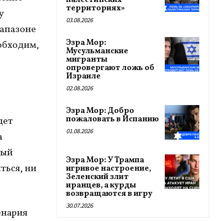
палестинских
территориях»
у
03.08.2026
иапазоне
Эзра Мор:
еобходим,
Мусульманские
мигранты
опровергают ложь об
Израиле
02.08.2026
Эзра Мор: Добро
пожаловать в Испанию
дет
01.08.2026
а
ный
Эзра Мор: У Трампа
ться, ни
игривое настроение,
Зеленский злит
иранцев, а курды
возвращаются в игру
30.07.2026
енария