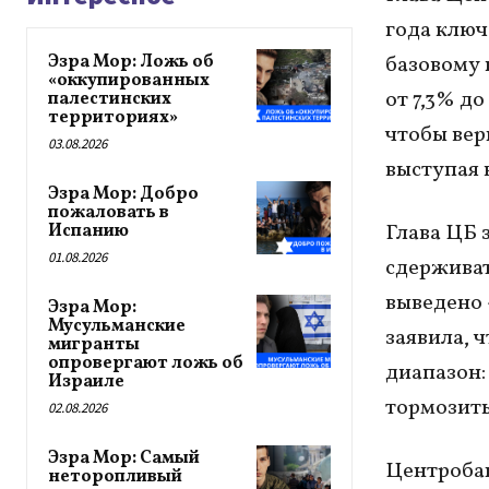
года ключ
Эзра Мор: Ложь об
базовому 
«оккупированных
от 7,3% д
палестинских
территориях»
чтобы вер
03.08.2026
выступая 
Эзра Мор: Добро
пожаловать в
Глава ЦБ 
Испанию
01.08.2026
сдерживат
выведено 
Эзра Мор:
Мусульманские
заявила, 
мигранты
опровергают ложь об
диапазон:
Израиле
тормозить
02.08.2026
Эзра Мор: Самый
Центробан
неторопливый