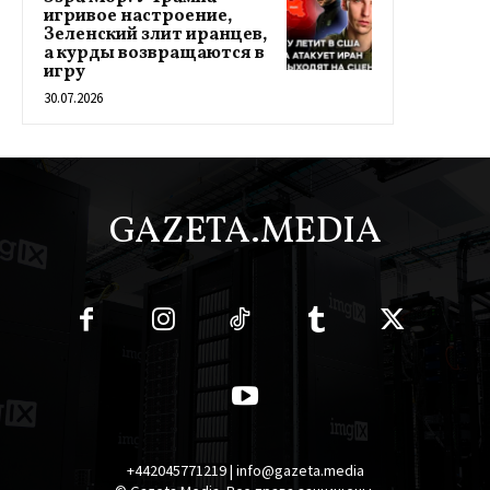
игривое настроение,
Зеленский злит иранцев,
а курды возвращаются в
игру
30.07.2026
GAZETA.MEDIA
+442045771219 | info@gazeta.media