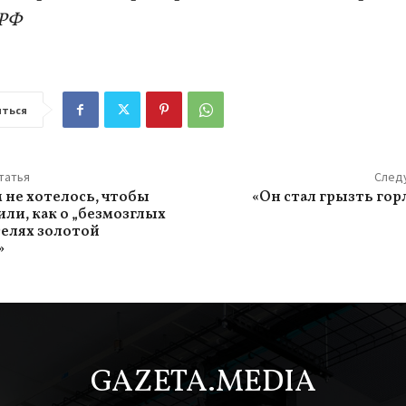
РФ
ться
татья
След
 не хотелось, чтобы
«Он стал грызть гор
или, как о „безмозглых
елях золотой
»
GAZETA.MEDIA