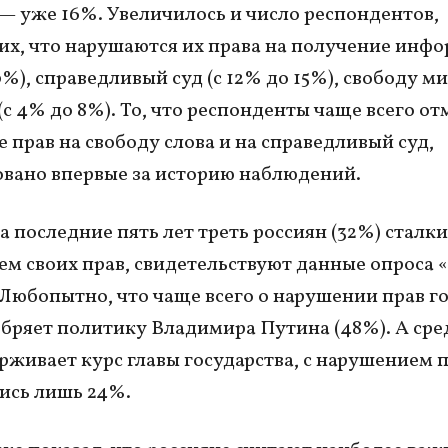
 — уже 16%. Увеличилось и число респондентов,
х, что нарушаются их права на получение инф
0%), справедливый суд (с 12% до 15%), свободу м
(с 4% до 8%). То, что респонденты чаще всего о
 прав на свободу слова и на справедливый суд,
вано впервые за историю наблюдений.
а последние пять лет треть россиян (32%) сталки
м своих прав, свидетельствуют данные опроса 
 Любопытно, что чаще всего о нарушении прав го
обряет политику Владимира Путина (48%). А сред
рживает курс главы государства, с нарушением 
ись лишь 24%.