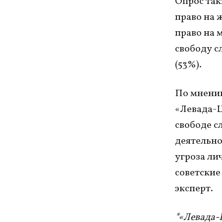
Опрос так
право на 
право на 
свободу с
(53%).
По мнению
«Левада-Ц
свободе с
деятельно
угроза ли
советские
эксперт.
*«Левада-