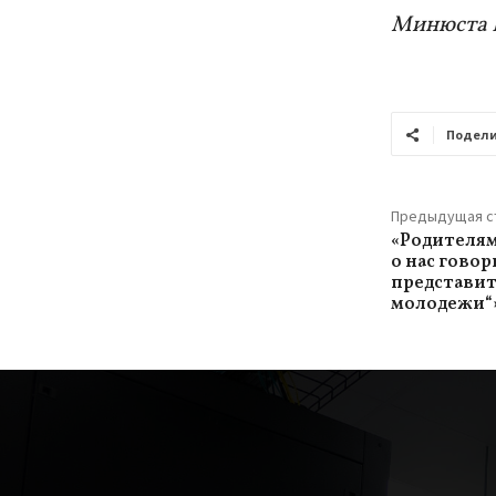
Минюста 
Подели
Предыдущая с
«Родителям
о нас говор
представит
молодежи“