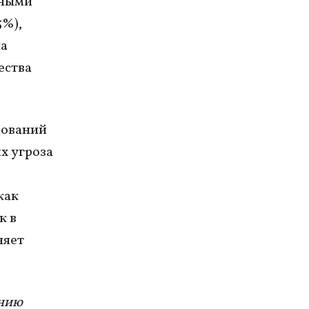
жными
5%),
на
ества
дований
х угроза
как
к в
няет
ению