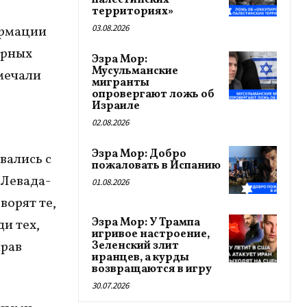
палестинских
территориях»
03.08.2026
ормации
ирных
Эзра Мор:
Мусульманские
тмечали
мигранты
опровергают ложь об
Израиле
02.08.2026
Эзра Мор: Добро
вались с
пожаловать в Испанию
«Левада-
01.08.2026
ворят те,
Эзра Мор: У Трампа
и тех,
игривое настроение,
прав
Зеленский злит
иранцев, а курды
возвращаются в игру
30.07.2026