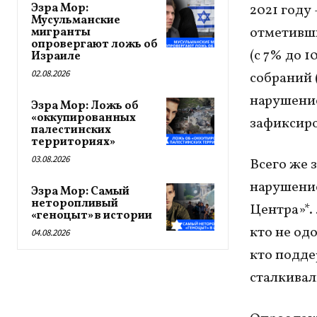
Эзра Мор:
2021 году
Мусульманские
отметивши
мигранты
опровергают ложь об
(с 7% до 1
Израиле
02.08.2026
собраний 
нарушение
Эзра Мор: Ложь об
«оккупированных
зафиксиро
палестинских
территориях»
03.08.2026
Всего же з
нарушение
Эзра Мор: Самый
неторопливый
Центра»*.
«геноцыт» в истории
кто не од
04.08.2026
кто подде
сталкивал