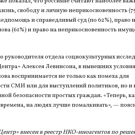
же показал, что россияне считают наиболее ва
жизнь, свободу и личную неприкосновенность (7
медпомощь и справедливый суд (по 62%), право 
лова (61%) и право на неприкосновенность имущ
 руководителя отдела социокультурных иссле
ентра» Алексея Левинсона, в нынешних условия
лова воспринимается не только как помеха для
сти СМИ или для выступлений политиков, но и 
чной безопасности простых граждан. «Теперь, ка
 времена, на людях лучше помалкивать», — пояс
Центр» внесен в реестр НКО-иноагентов по реш