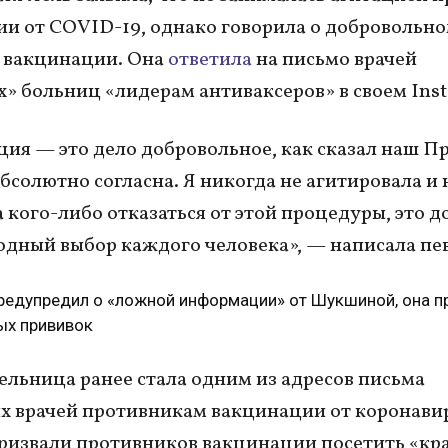
и от COVID-19, однако говорила о добровольн
 вакцинации. Она
ответила
на письмо врачей
» больниц «лидерам антиваксеров» в своем Ins
ия — это дело добровольное, как сказал наш П
абсолютно согласна. Я никогда не агитировала и 
 кого-либо отказаться от этой процедуры, это 
одный выбор каждого человека», — написала пе
предупредил о «ложной информации» от Шукшиной, она п
ых прививок
льница ранее стала одним из адресов письма
х врачей противникам вакцинации от коронавир
извали противников вакцинации посетить «кр