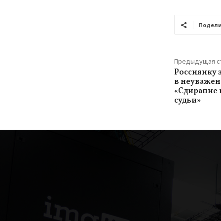
Подели
Предыдущая с
Россиянку 
в неуважен
«Сдирание 
судьи»