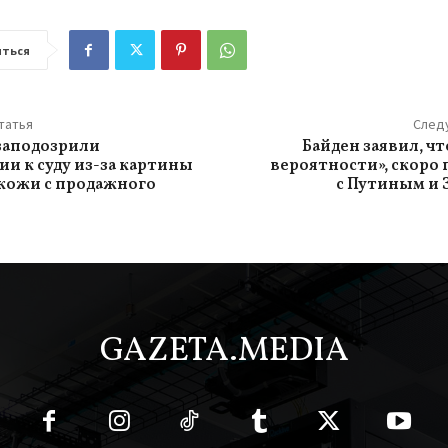
ться
татья
След
заподозрили
Байден заявил, чт
ии к суду из-за картины
вероятности», скоро
кожи с продажного
с Путиным и 
GAZETA.MEDIA