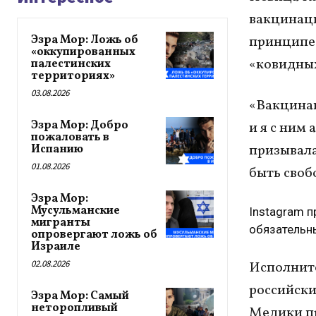
вакцинаци
Эзра Мор: Ложь об
принципе
«оккупированных
«ковидных
палестинских
территориях»
03.08.2026
«Вакцинац
Эзра Мор: Добро
и я с ним 
пожаловать в
призывала
Испанию
01.08.2026
быть своб
Эзра Мор:
Мусульманские
Instagram 
мигранты
обязательн
опровергают ложь об
Израиле
02.08.2026
Исполните
российски
Эзра Мор: Самый
неторопливый
Медики пр