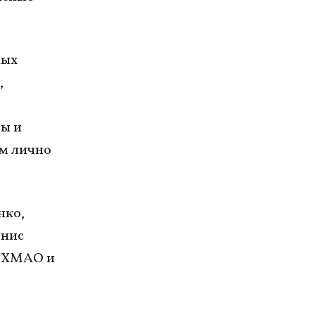
ных
,
ры и
м лично
нко,
енис
, ХМАО и