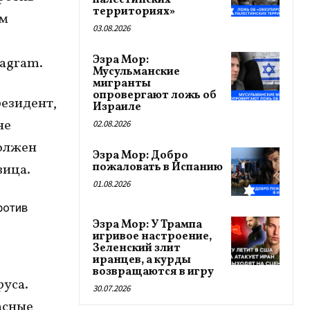
палестинских
территориях»
ом
03.08.2026
Эзра Мор:
tagram.
Мусульманские
мигранты
опровергают ложь об
резидент,
Израиле
не
02.08.2026
должен
Эзра Мор: Добро
пожаловать в Испанию
вица.
01.08.2026
ротив
Эзра Мор: У Трампа
игривое настроение,
Зеленский злит
иранцев, а курды
возвращаются в игру
уса.
30.07.2026
асные