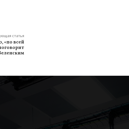
ующая статья
о, «по всей
 поговорит
Зеленским