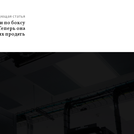
ующая статья
и по боксу
Теперь она
их продать