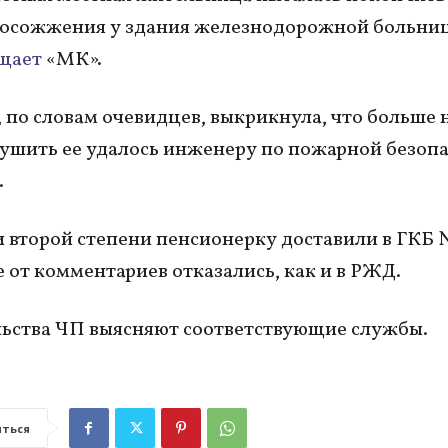
мосожжения у здания железнодорожной больни
щает
«МК».
по словам очевидцев, выкрикнула, что больше н
ушить ее удалось инженеру по пожарной безоп
.
 второй степени пенсионерку доставили в ГКБ №
 от комментариев отказались, как и в РЖД.
ьства ЧП выясняют соответствующие службы.
ться