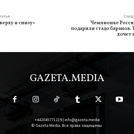
татья
След
верху и снизу»
Чемпионке Росси
подарили стадо баранов. 
хочет 
GAZETA.MEDIA
+442045771219 | info@gazeta.media
© Gazeta Media. Все права защищены.