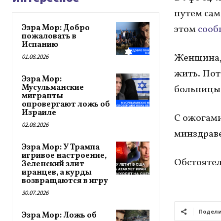
путем са
Эзра Мор: Добро
этом
сооб
пожаловать в
Испанию
Женщина, 
01.08.2026
жить. Пот
Эзра Мор:
Мусульманские
больницы
мигранты
опровергают ложь об
Израиле
С ожогами
02.08.2026
минздраве
Эзра Мор: У Трампа
игривое настроение,
Обстоятел
Зеленский злит
иранцев, а курды
возвращаются в игру
30.07.2026
Подели
Эзра Мор: Ложь об