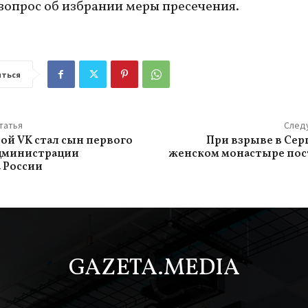
вопрос об избрании меры пресечения.
ться
татья
След
ой VK стал сын первого
При взрыве в Се
администрации
женском монастыре пос
 России
GAZETA.MEDIA