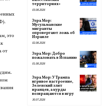
палестинских
территориях»
03.08.2026
венных
Эзра Мор:
Ф).
Мусульманские
мигранты
опровергают ложь об
ам, это
Израиле
ак
02.08.2026
 от
Эзра Мор: Добро
пожаловать в Испанию
01.08.2026
удим.
Эзра Мор: У Трампа
нном
игривое настроение,
Зеленский злит
ывания
иранцев, а курды
возвращаются в игру
30.07.2026