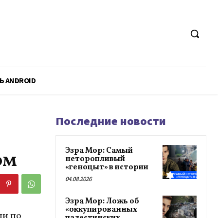
Ь ANDROID
Последние новости
Эзра Мор: Самый
ом
неторопливый
«геноцыт» в истории
04.08.2026
Эзра Мор: Ложь об
«оккупированных
ли по