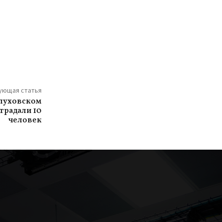
ующая статья
рпуховском
традали 10
человек