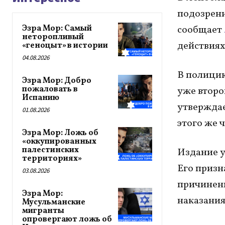
подозрени
Эзра Мор: Самый
сообщает
неторопливый
действиях 
«геноцыт» в истории
04.08.2026
В полицию
Эзра Мор: Добро
пожаловать в
уже второ
Испанию
утверждае
01.08.2026
этого же 
Эзра Мор: Ложь об
«оккупированных
палестинских
Издание у
территориях»
Его призн
03.08.2026
причинени
Эзра Мор:
наказания
Мусульманские
мигранты
опровергают ложь об