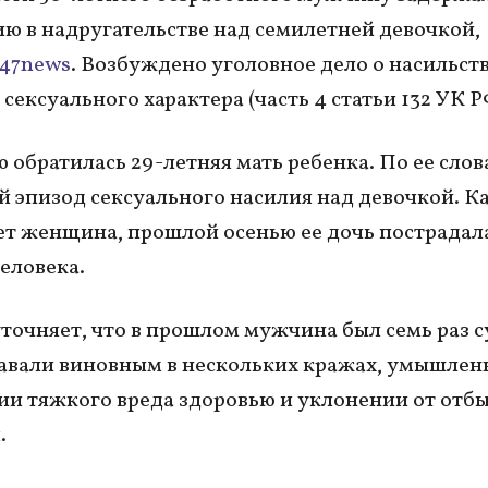
ю в надругательстве над семилетней девочкой,
47news
. Возбуждено уголовное дело о насильст
сексуального характера (часть 4 статьи 132 УК Р
 обратилась 29-летняя мать ребенка. По ее слов
й эпизод сексуального насилия над девочкой. К
т женщина, прошлой осенью ее дочь пострадала
человека.
точняет, что в прошлом мужчина был семь раз с
авали виновным в нескольких кражах, умышле
и тяжкого вреда здоровью и уклонении от отб
.