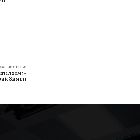
ми
ующая статья
мпелкома»
рий Зимин