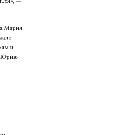
ится», —
ка Мария
чале
ьям и
и Юрию