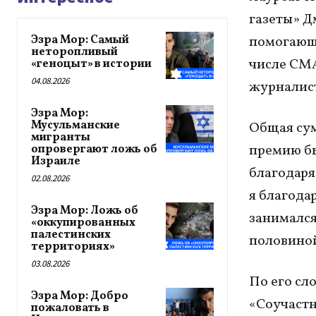
газеты» Д
Эзра Мор: Самый
помогающи
неторопливый
числе СМ
«геноцыт» в истории
04.08.2026
журналис
Эзра Мор:
Мусульманские
Общая сум
мигранты
премию бы
опровергают ложь об
Израиле
благодаря
02.08.2026
я благода
Эзра Мор: Ложь об
занимался
«оккупированных
палестинских
половиной
территориях»
03.08.2026
По его сл
Эзра Мор: Добро
«Соучастн
пожаловать в