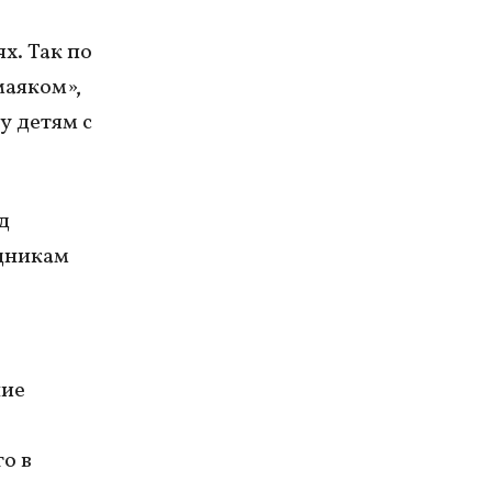
х. Так по
маяком»,
у детям с
д
удникам
ние
о в