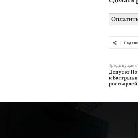
Сделать 
Оплатит
Подели
Предыдущая с
Депутат По
к Бастрыки
росгвардей