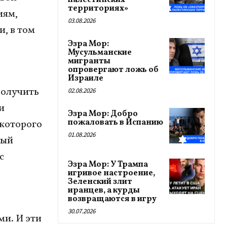
палестинских
территориях»
иям,
03.08.2026
, в том
Эзра Мор:
Мусульманские
мигранты
опровергают ложь об
Израиле
Получить
02.08.2026
и
Эзра Мор: Добро
пожаловать в Испанию
 которого
01.08.2026
рый
с
Эзра Мор: У Трампа
игривое настроение,
Зеленский злит
иранцев, а курды
возвращаются в игру
30.07.2026
ми. И эти