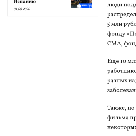
Испанию
люди подд
01.08.2026
распредел
5 млн руб
фонду «По
СМА, фонд
Еще 10 мл
работнико
разных из
заболеван
Также, по
фильма пр
некоторых