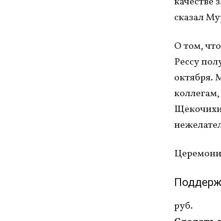
качестве 
сказал Му
О том, чт
Рессу пол
октября. 
коллегам,
Щекочихин
нежелате
Церемония
Поддерж
руб.