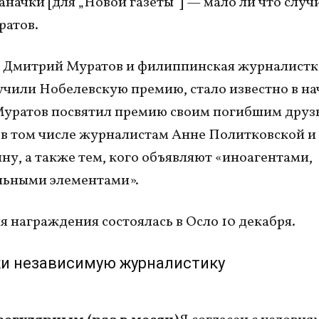
заначки [для „Новой газеты“] — мало ли что случ
ратов.
о Дмитрий Муратов и филиппинская журналист
учили Нобелевскую премию, стало известно в на
Муратов посвятил премию своим погибшим друз
 в том числе журналистам Анне Политковской 
у, а также тем, кого объявляют «иноагентами,
льными элементами».
 награждения состоялась в Осло 10 декабря.
и независимую журналистику