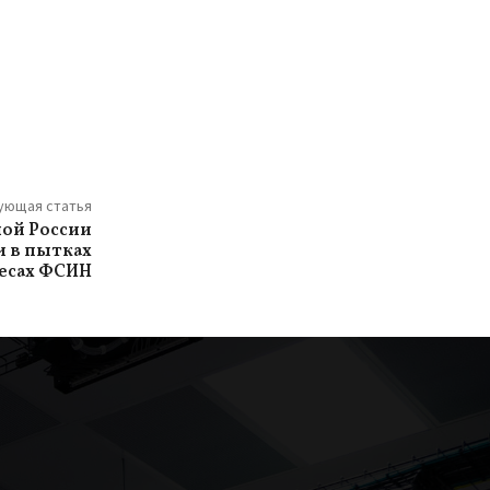
ующая статья
ной России
и в пытках
есах ФСИН