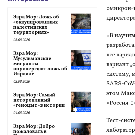
омикрон-
Эзра Мор: Ложь об
директора
«оккупированных
палестинских
территориях»
«В научны
03.08.2026
разработа
Эзра Мор:
все вариа
Мусульманские
вариант „
мигранты
опровергают ложь об
систему, 
Израиле
02.08.2026
SАRS-CoV-
этом Макс
Эзра Мор: Самый
неторопливый
«Россия-1»
«геноцыт» в истории
04.08.2026
Тест-сист
Эзра Мор: Добро
лаборатор
пожаловать в