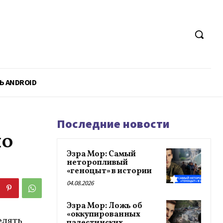
Ь ANDROID
Последние новости
но
Эзра Мор: Самый
неторопливый
«геноцыт» в истории
04.08.2026
Эзра Мор: Ложь об
«оккупированных
елять