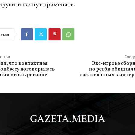
ируют и начнут применять.
ться
татья
След
ил, что контактная
Экс-игрока сбор
Донбассу договорилась
по регби обвинил
нии огня в регионе
заключенных в интер
GAZETA.MEDIA