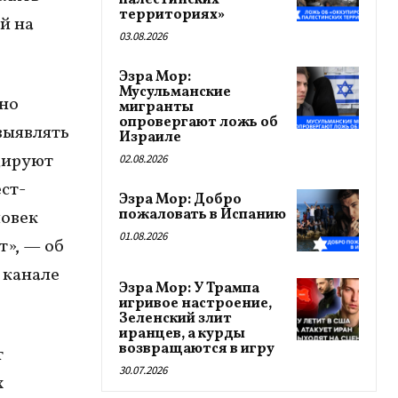
палестинских
территориях»
й на
03.08.2026
Эзра Мор:
Мусульманские
но
мигранты
опровергают ложь об
выявлять
Израиле
цируют
02.08.2026
ст-
Эзра Мор: Добро
пожаловать в Испанию
ловек
01.08.2026
т», — об
 канале
Эзра Мор: У Трампа
игривое настроение,
Зеленский злит
иранцев, а курды
возвращаются в игру
т
30.07.2026
х