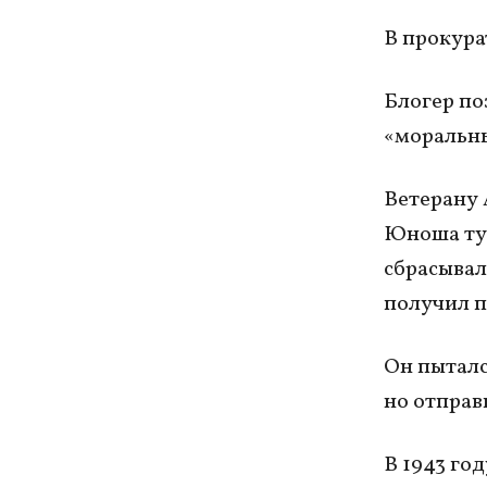
В прокура
Блогер по
«моральны
Ветерану 
Юноша ту
сбрасывал
получил п
Он пытался
но отправ
В 1943 го