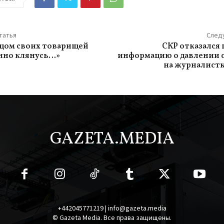
татья
След
ицом своих товарищей
СКР отказался
нно клянусь…»
информацию о давлении 
на журналист
GAZETA.MEDIA
+442045771219 | info@gazeta.media
© Gazeta Media. Все права защищены.