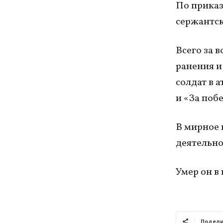
По приказ
сержантск
Всего за 
ранения и
солдат в а
и «За поб
В мирное 
деятельно
Умер он в 
Подели