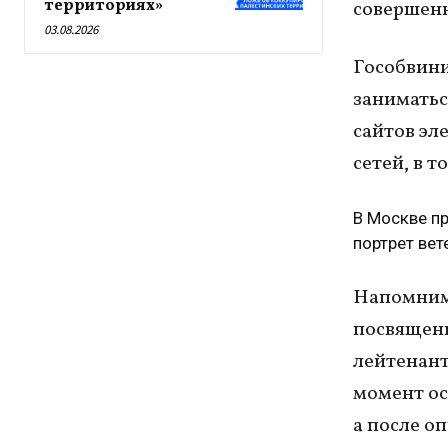
территориях»
совершенн
03.08.2026
Гособвини
заниматьс
сайтов э
сетей, в т
В Москве пр
портрет вет
Напомним,
посвященн
лейтенант
момент ос
а после о