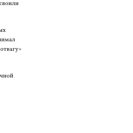
своили
ых
днимал
 отвагу»
учной