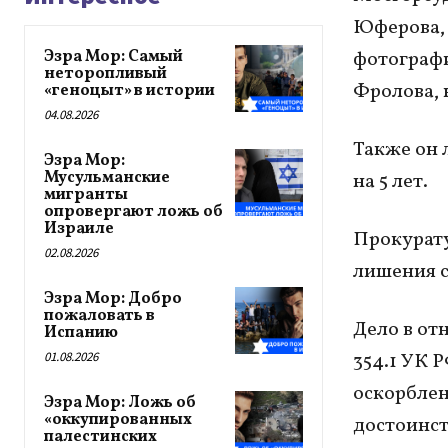
Юферова, 
Эзра Мор: Самый
фотографи
неторопливый
Фролова, 
«геноцыт» в истории
04.08.2026
Также он 
Эзра Мор:
Мусульманские
на 5 лет.
мигранты
опровергают ложь об
Израиле
Прокурату
02.08.2026
лишения 
Эзра Мор: Добро
пожаловать в
Дело в от
Испанию
01.08.2026
354.1 УК 
оскорблен
Эзра Мор: Ложь об
«оккупированных
достоинст
палестинских