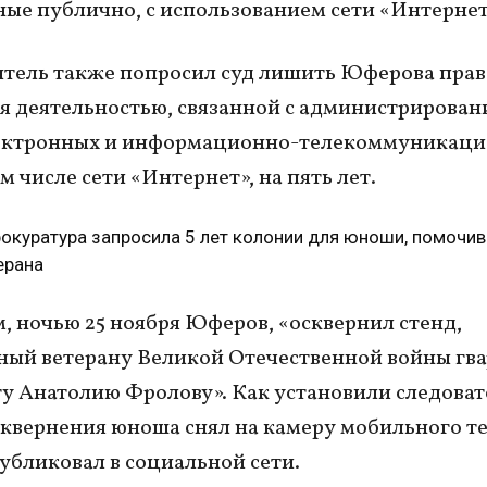
ые публично, с использованием сети «Интернет
тель также попросил суд лишить Юферова прав
я деятельностью, связанной с администрирован
лектронных и информационно-телекоммуникац
ом числе сети «Интернет», на пять лет.
окуратура запросила 5 лет колонии для юноши, помочи
ерана
 ночью 25 ноября Юферов, «осквернил стенд,
ый ветерану Великой Отечественной войны гв
у Анатолию Фролову». Как установили следоват
квернения юноша снял на камеру мобильного т
публиковал в социальной сети.