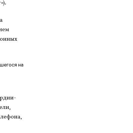
»).
а
ием
ионных
вшегося на
ардии-
ели,
елефона,