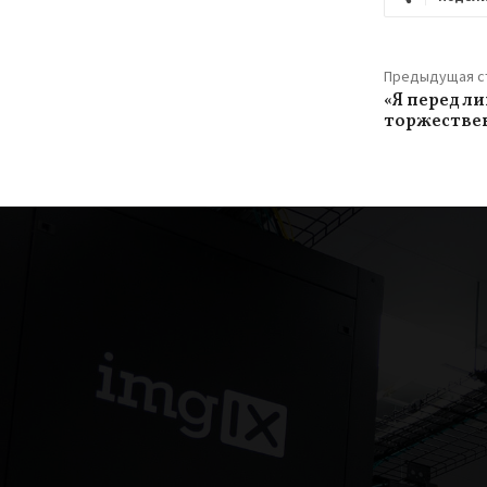
Предыдущая с
«Я перед л
торжестве