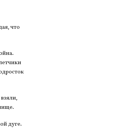
ая, что
ойна.
летчики
подросток
 взяли,
лище.
ой дуге.