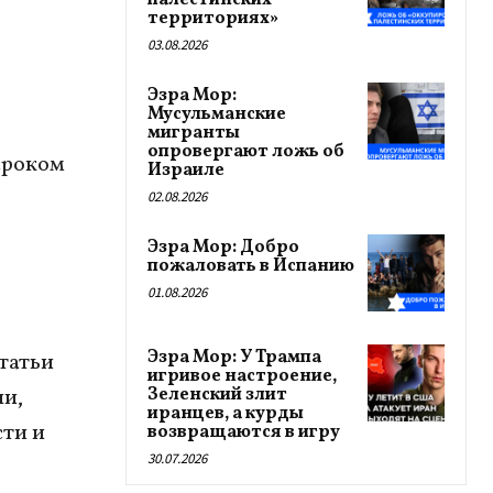
палестинских
территориях»
03.08.2026
Эзра Мор:
Мусульманские
мигранты
опровергают ложь об
сроком
Израиле
02.08.2026
Эзра Мор: Добро
пожаловать в Испанию
01.08.2026
Эзра Мор: У Трампа
татьи
игривое настроение,
ии,
Зеленский злит
иранцев, а курды
ти и
возвращаются в игру
30.07.2026