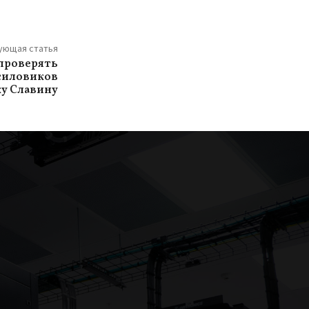
ующая статья
 проверять
силовиков
ку Славину