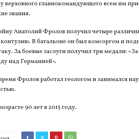
у верховного главнокомандующего всем им при
ие звания.
войну Анатолий Фролов получил четыре различн
 контузию. В батальоне он был комсоргом и по
таку. За боевые заслуги получил три медали: «За
еду над Германией».
время Фролов работал геологом и занимался на
стью.
возрасте 90 лет в 2015 году.
ться