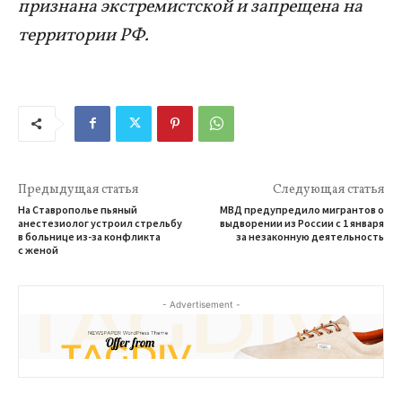
признана экстремистской и запрещена на
территории РФ.
Предыдущая статья
Следующая статья
На Ставрополье пьяный
МВД предупредило мигрантов о
анестезиолог устроил стрельбу
выдворении из России с 1 января
в больнице из-за конфликта
за незаконную деятельность
с женой
- Advertisement -