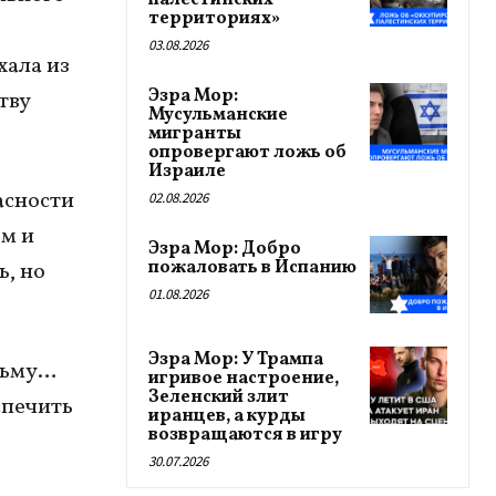
палестинских
территориях»
03.08.2026
хала из
Эзра Мор:
ству
Мусульманские
мигранты
опровергают ложь об
Израиле
асности
02.08.2026
ом и
Эзра Мор: Добро
пожаловать в Испанию
ь, но
01.08.2026
Эзра Мор: У Трампа
юрьму…
игривое настроение,
Зеленский злит
спечить
иранцев, а курды
возвращаются в игру
30.07.2026