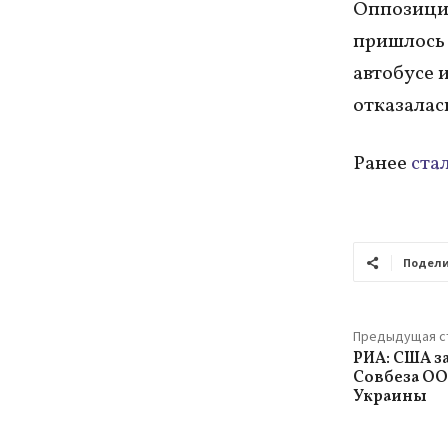
Оппозицио
пришлось 
автобусе 
отказалас
Ранее
ста
Подели
Предыдущая с
РИА: США з
Совбеза ОО
Украины