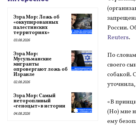
(организа
Эзра Мор: Ложь об
запрещена
«оккупированных
России. Об
палестинских
территориях»
Reuters
.
03.08.2026
Эзра Мор:
По словам
Мусульманские
своего сы
мигранты
опровергают ложь об
собакой. 
Израиле
02.08.2026
уточнила,
Эзра Мор: Самый
неторопливый
«В принци
«геноцыт» в истории
(Но) мне 
04.08.2026
ему безоп