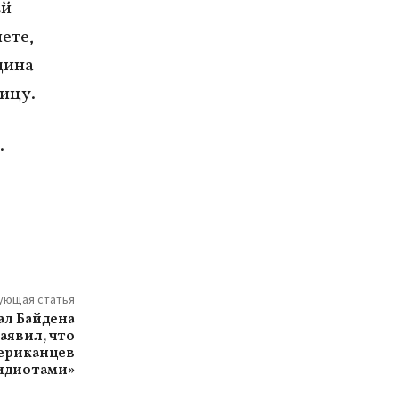
Ей
ете,
дина
ницу.
.
ующая статья
ал Байдена
аявил, что
мериканцев
идиотами»