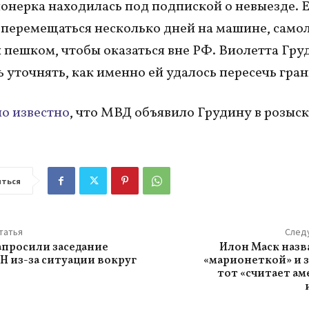
нерка находилась под подпиской о невыезде. 
перемещаться несколько дней на машине, самол
и пешком, чтобы оказаться вне РФ. Виолетта Гру
ь уточнять, как именно ей удалось пересечь гра
ло известно
, что МВД объявило Грудину в розыск
ться
татья
След
апросили заседание
Илон Маск назв
Н из-за ситуации вокруг
«марионеткой» и з
тот «считает а