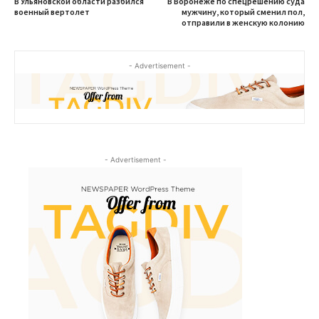
В Ульяновской области разбился
В Воронеже по спецрешению суда
военный вертолет
мужчину, который сменил пол,
отправили в женскую колонию
- Advertisement -
- Advertisement -