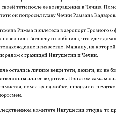
 своей тети после ее возвращения в Чечню. Пом
тети он попросил главу Чечни Рамзана Кадыров
тсмена Римма прилетела в аэропорт Грозного 6 
а позвонила Гаглоеву и сообщила, что едет домой
стонахождение неизвестно. Машину, на которой
ли рядом с границей Ингушетии и Чечни.
иле остались личные вещи тети, деньги, но не б
ственницы или ее водителя. При этом сама маш
ю чистая, помытая на мойке, никаких отпечатко
портсмен.
Следственном комитете Ингушетии откуда-то п