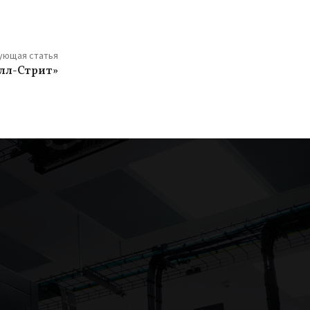
ующая статья
лл-Стрит»