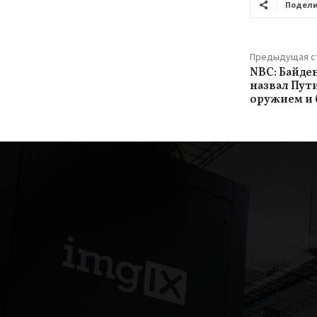
Подели
Предыдущая с
NBC: Байде
назвал Пут
оружием и 