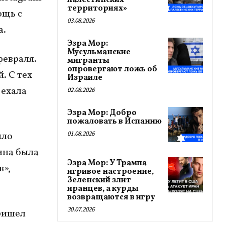
палестинских
территориях»
ощь с
03.08.2026
а.
Эзра Мор:
Мусульманские
февраля.
мигранты
опровергают ложь об
. С тех
Израиле
 ехала
02.08.2026
Эзра Мор: Добро
пожаловать в Испанию
01.08.2026
ыло
ина была
Эзра Мор: У Трампа
в»,
игривое настроение,
Зеленский злит
иранцев, а курды
возвращаются в игру
30.07.2026
ришел