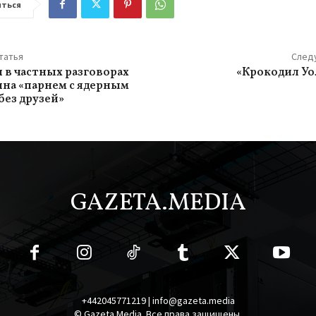
ться
татья
След
н в частных разговорах
«Крокодил Уо
ина «парнем с ядерным
без друзей»
GAZETA.MEDIA
+442045771219 | info@gazeta.media
© Gazeta Media. Все права защищены.