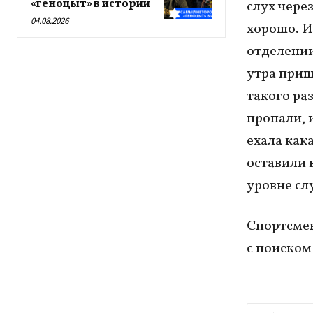
«геноцыт» в истории
слух чере
04.08.2026
хорошо. И 
отделении 
утра приш
такого ра
пропали, и
ехала как
оставили 
уровне слу
Спортсмен
с поиском