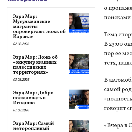
о пропаже
Эзра Мор:
поисками 
Мусульманские
мигранты
опровергают ложь об
Тема спор
Израиле
В 23:00 он
02.08.2026
пор ее ме
Эзра Мор: Ложь об
тетя, наш
«оккупированных
палестинских
территориях»
В автомоб
03.08.2026
самой род
Эзра Мор: Добро
пожаловать в
«полность
Испанию
говорит с
01.08.2026
Эзра Мор: Самый
«Вчера в 
неторопливый