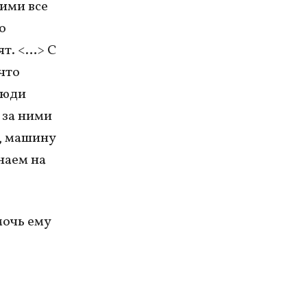
ними все
о
ят. <…> С
что
люди
 за ними
у, машину
наем на
мочь ему