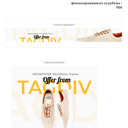
финансирования из‑за рубежа –
РБК
- Advertisement -
- Advertisement -