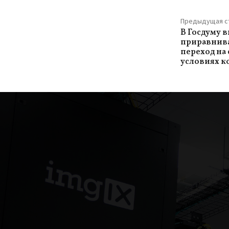
Предыдущая с
В Госдуму 
приравнив
переход на
условиях к