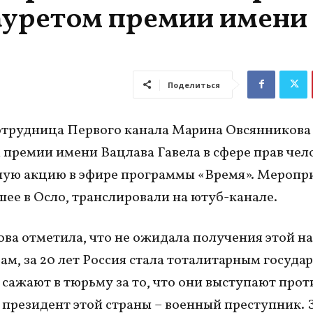
ауретом премии имени
Поделиться
трудница Первого канала Марина Овсянникова 
 премии имени Вацлава Гавела в сфере прав чело
ую акцию в эфире программы «Время». Меропр
ее в Осло, транслировали на ютуб-канале.
ва отметила, что не ожидала получения этой н
вам, за 20 лет Россия стала тоталитарным госуда
 сажают в тюрьму за то, что они выступают прот
 президент этой страны – военный преступник. З