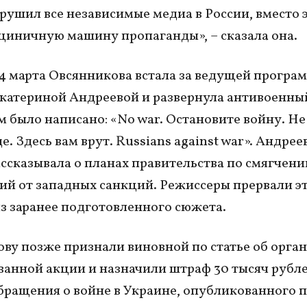
рушил все независимые медиа в России, вместо 
циничную машину пропаганды», – сказала она.
4 марта Овсянникова встала за ведущей програ
катериной Андреевой и развернула антивоенный
м было написано: «No war. Остановите войну. Не
. Здесь вам врут. Russians against war». Андреев
ссказывала о планах правительства по смягчен
ий от западных санкций. Режиссеры прервали э
з заранее подготовленного сюжета.
ву позже признали виновной по статье об орга
ванной акции и назначили штраф 30 тысяч рубле
бращения о войне в Украине, опубликованного 