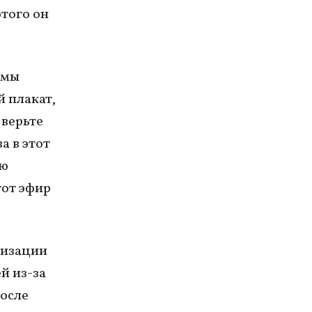
этого он
ммы
 плакат,
 верьте
а в этот
ию
тот эфир
низации
й из-за
после