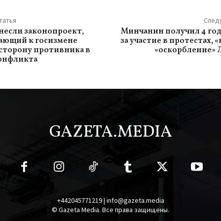
татья
След
внесли законопроект,
Минчанин получил 4 го
ающий к госизмене
за участие в протестах, 
 сторону противника в
«оскорбление» 
онфликта
GAZETA.MEDIA
+442045771219 | info@gazeta.media
© Gazeta Media. Все права защищены.