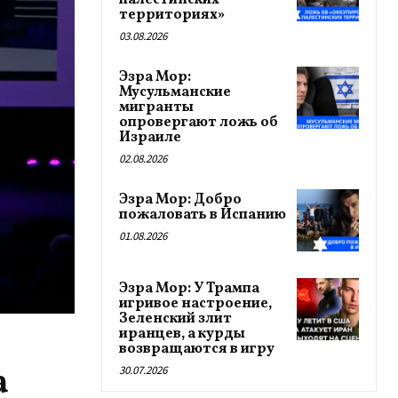
палестинских
территориях»
03.08.2026
Эзра Мор:
Мусульманские
мигранты
опровергают ложь об
Израиле
02.08.2026
Эзра Мор: Добро
пожаловать в Испанию
01.08.2026
Эзра Мор: У Трампа
игривое настроение,
Зеленский злит
иранцев, а курды
возвращаются в игру
а
30.07.2026