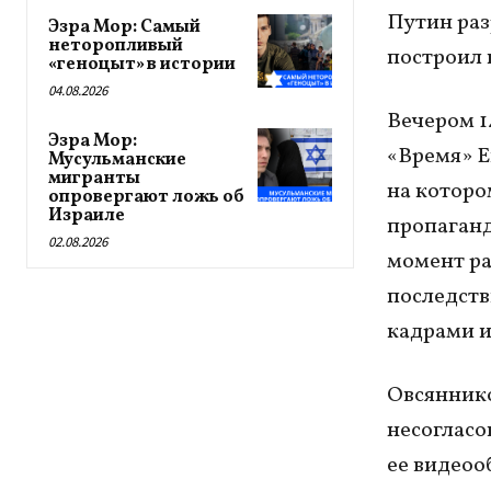
Путин раз
Эзра Мор: Самый
неторопливый
построил 
«геноцыт» в истории
04.08.2026
Вечером 1
Эзра Мор:
«Время» Е
Мусульманские
мигранты
на которо
опровергают ложь об
Израиле
пропаганде
02.08.2026
момент ра
последств
кадрами и
Овсяннико
несогласо
ее видеоо