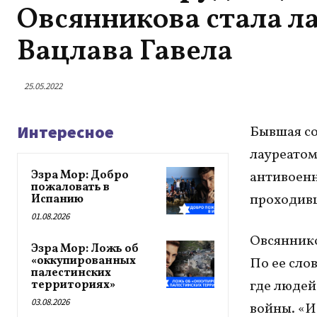
Овсянникова стала л
Вацлава Гавела
25.05.2022
Интересное
Бывшая со
лауреатом
Эзра Мор: Добро
антивоенн
пожаловать в
проходивш
Испанию
01.08.2026
Овсяннико
Эзра Мор: Ложь об
«оккупированных
По ее сло
палестинских
где людей
территориях»
03.08.2026
войны. «И