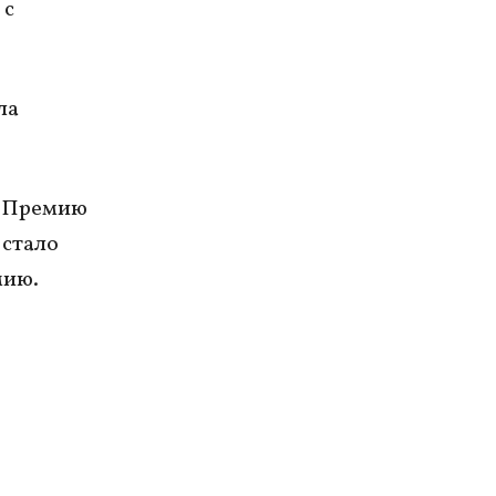
 с
ла
ю Премию
 стало
мию.