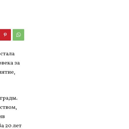
стала
века за
иятие,
аграды.
рством,
ив
а 20 лет