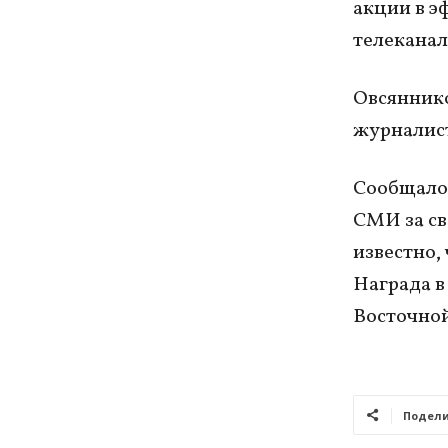
акции в э
телеканал
Овсянников
журналист
Сообщало
СМИ за св
известно,
Награда в
Восточной
Подели