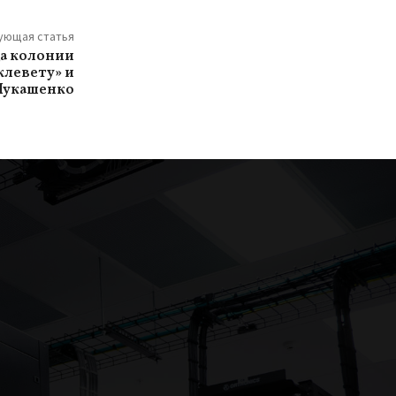
ующая статья
да колонии
«клевету» и
Лукашенко