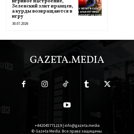
игривое настроение,
Зеленский злит иранцев,
а курды возвращаются в
игру
30.07.2026
GAZETA.MEDIA
+442045771219 | info@gazeta.media
© Gazeta Media. Все права защищены.