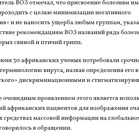
тель ВОЗ отмечал, что присвоение болезням и
роходить с целью минимизации негативного
ия» и не наносить ущерба любым группам, указа
ствие рекомендациям ВОЗ названий ряда болез
орых свиной и птичий грипп.
июня 30 африканских ученых потребовали срочн
терминологию вируса, назвав определения его в
ского» дискриминационными и стигматизирую
 очевидным проявлением этого является испол
й африканских пациентов для изображения оча
х средствах массовой информации на глобально
– говорилось в обращении.