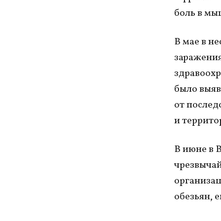
боль в мы
В мае в н
заражения
здравоохра
было выяв
от послед
и террито
В июне в 
чрезвычай
организац
обезьян, 