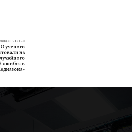
ующая статья
ЗО ученого
стовали на
случайного
й ошибся в
Медиазона»