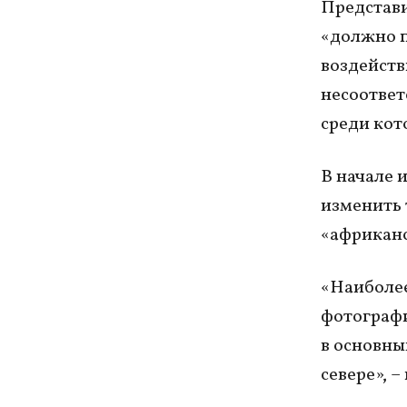
Представи
«должно п
воздейств
несоответ
среди кот
В начале 
изменить 
«африкан
«Наиболее
фотографи
в основны
севере», 