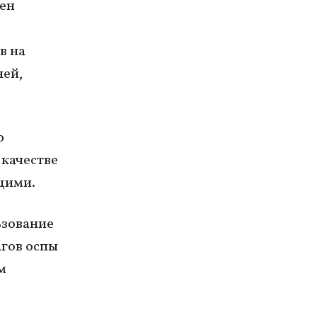
мен
в на
ней,
о
 качестве
щими.
ьзование
гов оспы
м