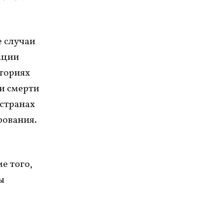
е случаи
ации
иториях
ри смерти
 странах
рования.
е того,
ы