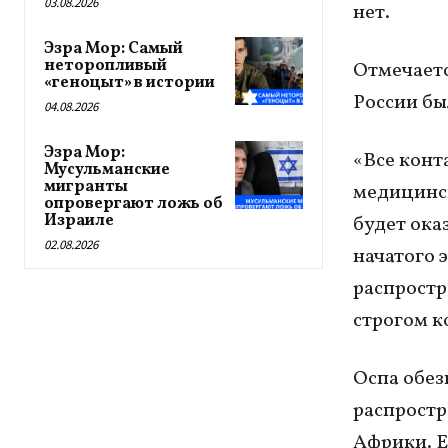
03.08.2026
нет.
Эзра Мор: Самый
неторопливый
Отмечаетс
«геноцыт» в истории
России бы
04.08.2026
Эзра Мор:
«Все конт
Мусульманские
мигранты
медицинск
опровергают ложь об
Израиле
будет ока
02.08.2026
начатого 
распростр
строгом к
Оспа обез
распростр
Африки. Е