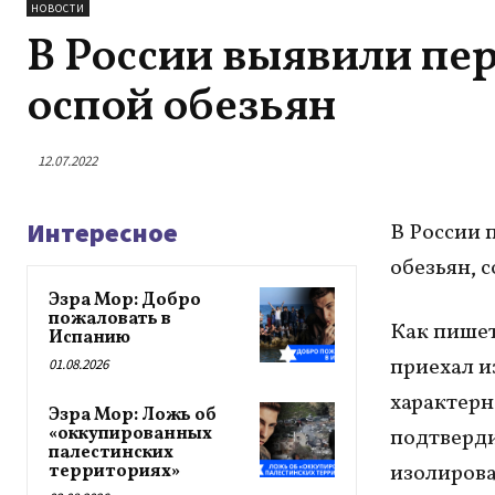
НОВОСТИ
В России выявили пе
оспой обезьян
12.07.2022
Интересное
В России 
обезьян, 
Эзра Мор: Добро
пожаловать в
Как пишет
Испанию
приехал и
01.08.2026
характерн
Эзра Мор: Ложь об
«оккупированных
подтверди
палестинских
изолирова
территориях»