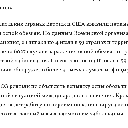
шцах.
ескольких странах Европы и США выявили первы
 оспой обезьян. По данным Всемирной организ
нения, с 1 января по 4 июля в 59 странах и терр
лено 6027 случаев заражения оспой обезьян и т
ствий заболевания. По состоянию на 11 июля в 59
риях обнаружено более 9 тысяч случаев инфици
ВОЗ решили не объявлять вспышку оспы обезьян
ной ситуацией международного значения. Кром
ия ведет работу по переименованию вируса осп
его ответвлений и вызываемого им заболевания.