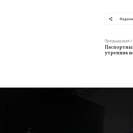
Подели
Предыдущая с
Паспортные
утренняя н