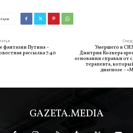
ться
татья
След
 фантазии Путина –
Умершего в СИ
овостная рассылка 7:40
Дмитрия Колкера аре
основании справки от 
терапевта, которы
диагнозе – «
GAZETA.MEDIA