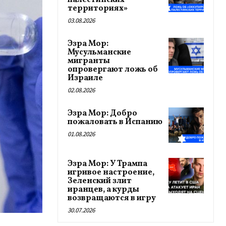
палестинских
территориях»
03.08.2026
Эзра Мор:
Мусульманские
мигранты
опровергают ложь об
Израиле
02.08.2026
Эзра Мор: Добро
пожаловать в Испанию
01.08.2026
Эзра Мор: У Трампа
игривое настроение,
Зеленский злит
иранцев, а курды
возвращаются в игру
30.07.2026