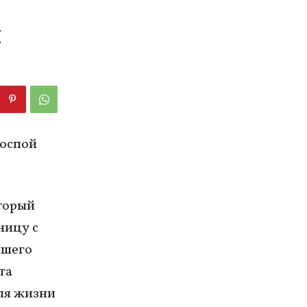
я
 оспой
оторый
ницу с
вшего
та
для жизни