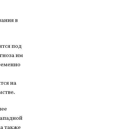
вания в
ятся под
гноза им
временно
тся на
мстве.
лее
Западной
 а также