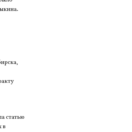
рыкина.
ирска,
факту
ла статью
 в