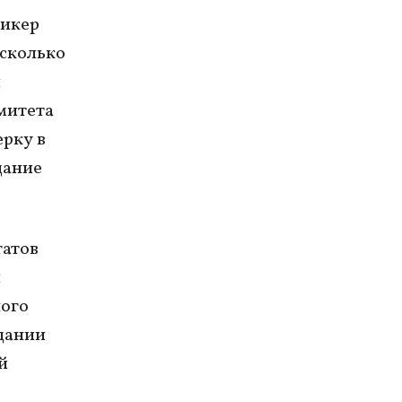
пикер
есколько
и
митета
рку в
дание
татов
й
ного
едании
й