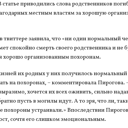
В статье приводились слова родственников пог
лагодарных местным властям за хорошую орган
в твиттере заявила, что «ни один нормальный ч
мет спокойно смерть своего родственника и не 
я хорошо организованным похоронам.
изней их родных у них получилось нормальный
ать на похоронах, – комментировала Пирогова. 
выразимо, хочется их всех оживить, сильно нада
ратно пусть в могилы идут. А то зря, что ли, так
 похороны устраивали.» Впоследствии Пирого
ост, сочтя его слишком эмоциональным.