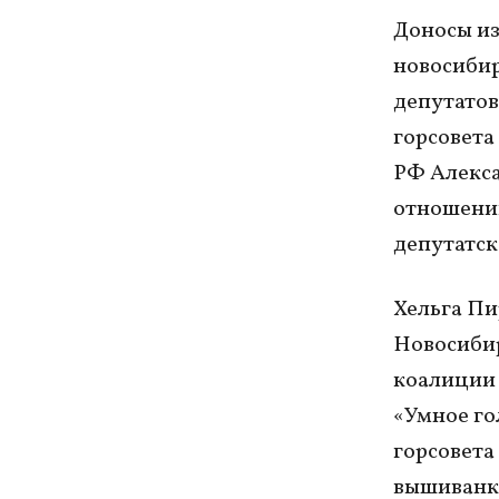
Доносы из
новосибир
депутатов
горсовета
РФ Алекса
отношении
депутатск
Хельга Пи
Новосибир
коалиции 
«Умное го
горсовета
вышиванке