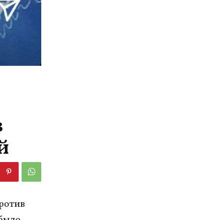
в
й
ротив
 было