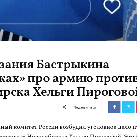
азания Бастрыкина
йках» про армию проти
ирска Хельги Пирогово
Поделиться
ный комитет России возбудил уголовное дело п
горсовета Новосибирска Хельги Пироговой. Это