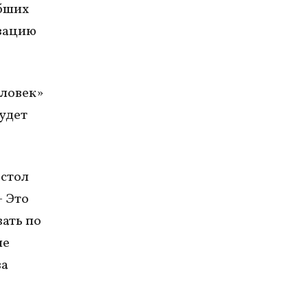
ибших
изацию
еловек»
будет
 стол
– Это
вать по
ие
ва