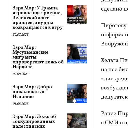
Эзра Мор: У Трампа
сделано п
игривое настроение,
Зеленский злит
иранцев, а курды
Пирогову 
возвращаются в игру
информац
30.07.2026
Вооруженн
Эзра Мор:
Мусульманские
мигранты
Хельга Пи
опровергают ложь об
Израиле
на нее бы
02.08.2026
«дискреди
Эзра Мор: Добро
возбужден
пожаловать в
депутатск
Испанию
01.08.2026
Ранее Пир
Эзра Мор: Ложь об
«оккупированных
в СМИ о п
палестинских