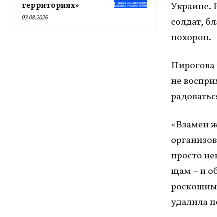
Украине. 
территориях»
03.08.2026
солдат, б
похорон.
Пирогова 
не воспри
радоватьс
«Взамен ж
организов
просто не
щам – и об
роскошные
удалила п