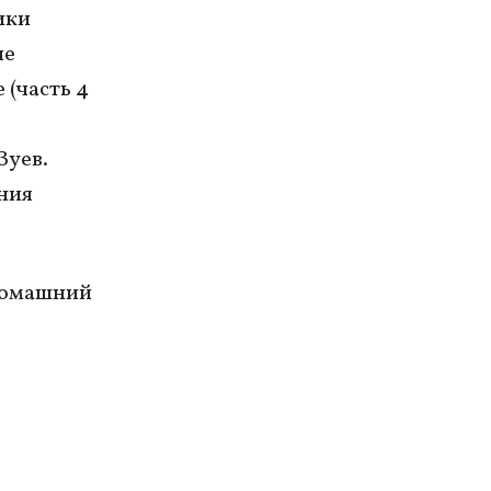
ики
ие
 (часть 4
Зуев.
ения
 домашний