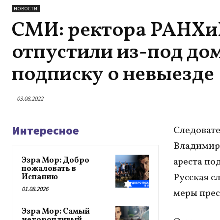
НОВОСТИ
СМИ: ректора РАНХи
отпустили из-под до
подписку о невыезде
03.08.2022
Интересное
Следоват
Владимира
Эзра Мор: Добро
ареста по
пожаловать в
Русская с
Испанию
01.08.2026
меры прес
Эзра Мор: Самый