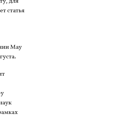
ту, для
ет статья
ении Мау
густа.
ит
ру
наук
рамках