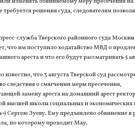
или изменять обвиняемому меру пресечения на 
е требуется решения суда, следователям позволя
пресс-служба Тверского районного суда Москвы
т, что им поступило ходатайство МВД о продл
шнего ареста и что его будут рассматривать 5 ав
о известно, что 3 августа Тверской суд рассмотр
во следствия о смягчении меры пресечения,
ающей замену ареста на домашний арест ректо
й высшей школы социальных и экономических 
») Сергею Зуеву. Ему предъявлено обвинение в 
ела, по которому проходит Мау.