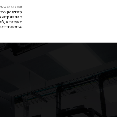
ующая статья
 что ректор
в «признал
б, а также
частников»