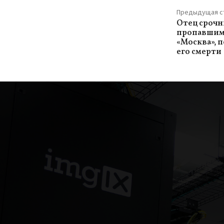
Предыдущая с
Отец срочн
пропавшим 
«Москва», 
его смерти