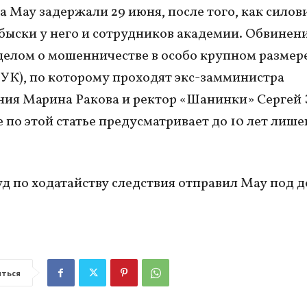
 Мау задержали 29 июня, после того, как силов
быски у него и сотрудников академии. Обвинен
 делом о мошенничестве в особо крупном размере
9 УК), по которому проходят экс-замминистра
ия Марина Ракова и ректор «Шанинки» Сергей 
 по этой статье предусматривает до 10 лет лиш
уд по ходатайству следствия отправил Мау под
ться