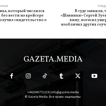
татья
След
ика, который числился
В суде заявили,
без вести на крейсере
«Шанинки» Сергей Зуе
получил свидетельство о
вину, погасил ущер
изобличил других соу
GAZETA.MEDIA
+442045771219 | info@gazeta.media
© Gazeta Media. Все права защищены.