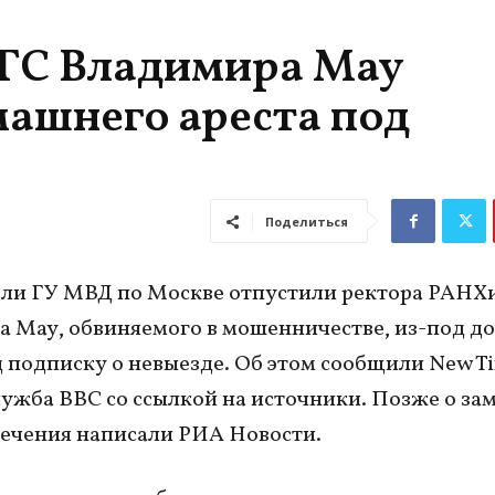
ГС Владимира Мау
машнего ареста под
Поделиться
ели ГУ МВД по Москве отпустили ректора РАНХ
 Мау, обвиняемого в мошенничестве, из-под д
д подписку о невыезде. Об этом сообщили New T
лужба ВВС со ссылкой на источники. Позже о за
ечения написали РИА Новости.