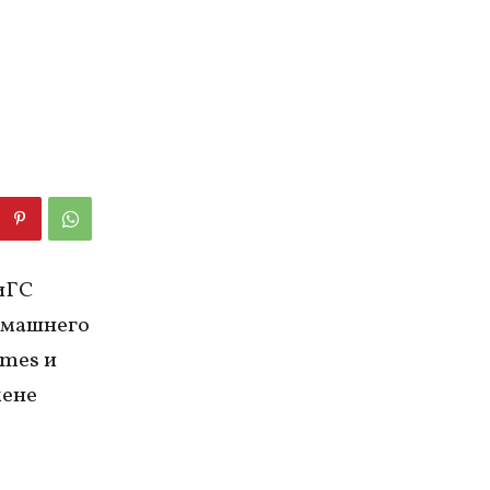
иГС
омашнего
imes и
мене