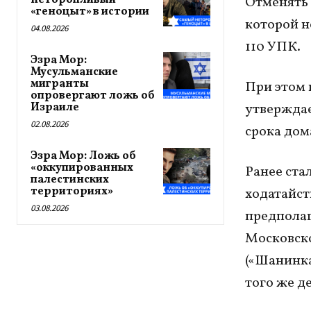
неторопливый
Отменять 
«геноцыт» в истории
которой н
04.08.2026
110 УПК.
Эзра Мор:
Мусульманские
мигранты
При этом 
опровергают ложь об
Израиле
утверждае
02.08.2026
срока дома
Эзра Мор: Ложь об
«оккупированных
Ранее стал
палестинских
территориях»
ходатайст
03.08.2026
предполаг
Московско
(«Шанинка
того же д