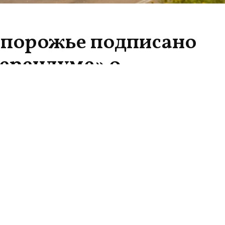
апорожье подписано
ерендуме» о
сии
Поделиться
аемый глава Запорожской администрации, кото
 российские войска, Евгений Балицкий подписа
ение о проведении референдума о воссоедине
 Россией». Об этом сообщают российские агентс
ости.