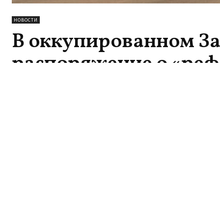
НОВОСТИ
В оккупированном З
распоряжение о «реф
присоединении к Рос
08.08.2022
Интересное
Так назыв
назначили
Эзра Мор:
«распоряж
Мусульманские
региона с
мигранты
опровергают ложь об
и РИА Нов
Израиле
02.08.2026