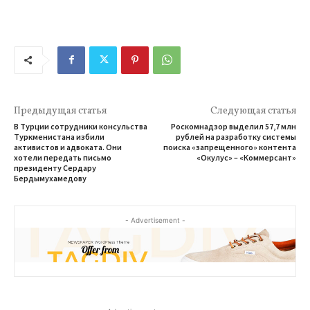
Предыдущая статья
Следующая статья
В Турции сотрудники консульства
Роскомнадзор выделил 57,7 млн
Туркменистана избили
рублей на разработку системы
активистов и адвоката. Они
поиска «запрещенного» контента
хотели передать письмо
«Окулус» – «Коммерсант»
президенту Сердару
Бердымухамедову
- Advertisement -