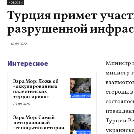
НОВОСТИ
Турция примет участ
разрушенной инфрас
18.08.2022
Интересное
Министр 
министр 
Эзра Мор: Ложь об
взаимопо
«оккупированных
стороны в
палестинских
территориях»
состоялос
03.08.2026
президен
Эзра Мор: Самый
Турции Ре
неторопливый
«геноцыт» в истории
украинско