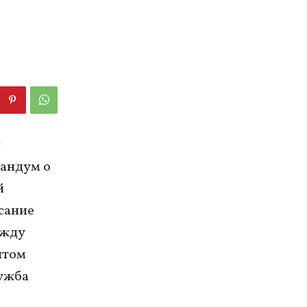
и
андум о
й
сание
ежду
нтом
ужба