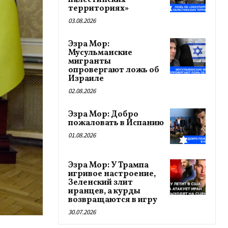
палестинских
территориях»
03.08.2026
Эзра Мор:
Мусульманские
мигранты
опровергают ложь об
Израиле
02.08.2026
Эзра Мор: Добро
пожаловать в Испанию
01.08.2026
Эзра Мор: У Трампа
игривое настроение,
Зеленский злит
иранцев, а курды
возвращаются в игру
30.07.2026