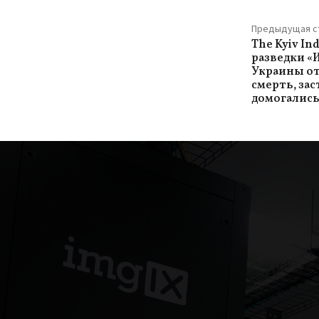
Предыдущая с
The Kyiv I
разведки «
Украины от
смерть, зас
домогалис