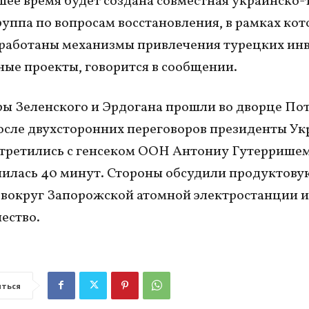
ее время будет создана совместная украинско-
руппа по вопросам восстановления, в рамках ко
работаны механизмы привлечения турецких ин
ные проекты, говорится в сообщении.
ы Зеленского и Эрдогана прошли во дворце По
осле двухсторонних переговоров президенты Ук
третились с генсеком ООН Антониу Гутерришем
лилась 40 минут. Стороны обсудили продуктову
вокруг Запорожской атомной электростанции и
ество.
ться