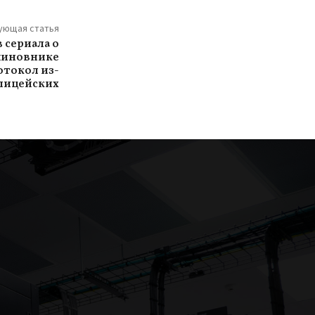
ующая статья
 сериала о
иновнике
отокол из-
олицейских