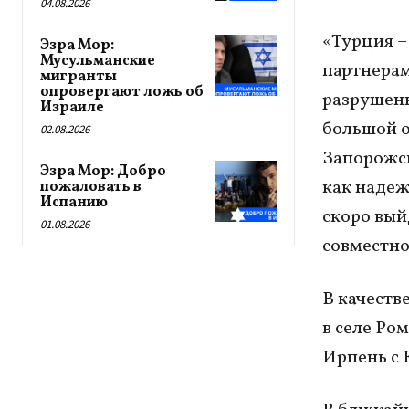
04.08.2026
«Турция –
Эзра Мор:
Мусульманские
партнерам
мигранты
опровергают ложь об
разрушенн
Израиле
большой о
02.08.2026
Запорожск
Эзра Мор: Добро
как надеж
пожаловать в
Испанию
скоро вый
01.08.2026
совместно
В качеств
в селе Ро
Ирпень с 