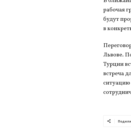
В ближайш
рабочая г
будут про
в конкрет
Переговор
Львове. П
Турции вс
встреча д
ситуацию 
сотруднич
Подели