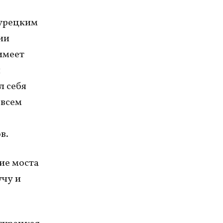
турецким
ии
имеет
и
л себя
овсем
в.
ие моста
учу и