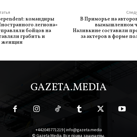
татья
След
ndependent: командиры
В Приморье на авторов
Иностранного легиона»
вымышленном ч
правляли бойцов на
Наливкине составили пр
тавляли грабить и
за актеров в форме п
ь женщин
GAZETA.MEDIA
+442045771219 | info@gazeta.media
© Gazeta Media. Все права защищены.