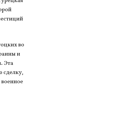
турецкая
торой
вестиций
тоцких во
раины и
. Эта
ю сделку,
 военное