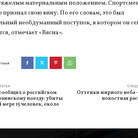
 тяжелым материальным положением. Спортсме
 признал свою вину. По его словам, это был
ьный необдуманный поступок, в котором он се
тся, отмечает «Вясна».
ться
татья
След
сообщил о российском
Оттенки мирного неба 
краинскому поезду: убиты
новостная рас
 мере 15 человек, около