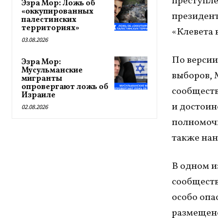
преступле
Эзра Мор: Ложь об
«оккупированных
президент
палестинских
территориях»
«Клевета 
03.08.2026
По версии
Эзра Мор:
Мусульманские
выборов, 
мигранты
опровергают ложь об
сообществ
Израиле
и достоин
02.08.2026
полномочи
также нан
В одном и
сообществ
особо опа
размещено