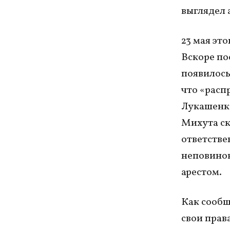
выглядел 
23 мая эт
Вскоре по
появилось
что «расп
Лукашенко»
Михута ск
ответстве
неповинов
арестом.
Как сообщ
свои прав