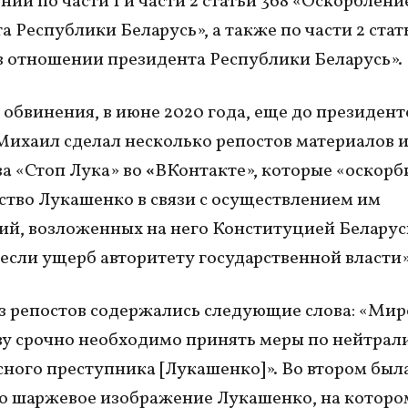
ний по части 1 и части 2 статьи 368 «Оскорблени
а Республики Беларусь», а также по части 2 стат
в отношении президента Республики Беларусь».
 обвинения, в июне 2020 года, еще до президент
Михаил сделал несколько репостов материалов и
а «Стоп Лука» во
«
ВКонтакте», которые «оскорб
ство Лукашенко в связи с осуществлением им
й, возложенных на него Конституцией Беларуси
если ущерб авторитету государственной власти»
з репостов содержались следующие слова: «Ми
у срочно необходимо принять меры по нейтрал
сного преступника [Лукашенко]». Во втором был
 шаржевое изображение Лукашенко, на которо