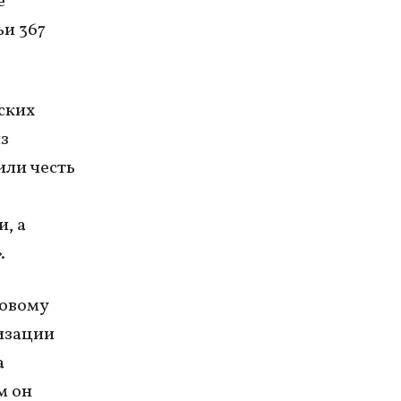
е
ьи 367
ских
з
или честь
, а
.
ровому
изации
а
м он