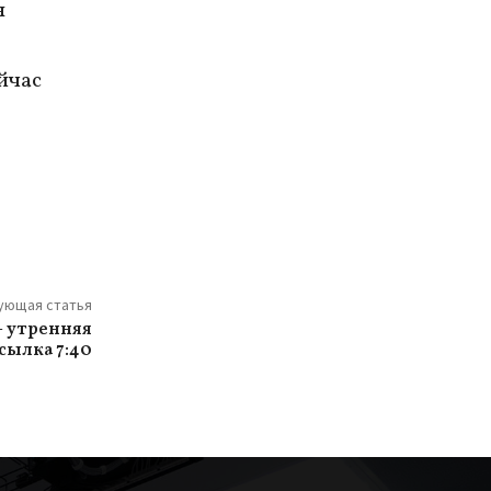
н
йчас
ующая статья
– утренняя
сылка 7:40