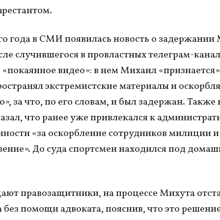
арестантом.
ого года в СМИ появилась новость о задержании
сле случившегося в провластных телеграм-кана
 «покаянное видео»: в нем Михаил «признается» 
ространял экстремистские материалы и оскорбл
, за что, по его словам, и был задержан. Также 
азал, что ранее уже привлекался к администрат
нности «за оскорбление сотрудников милиции и
ение».
До суда спортсмен находился под дома
ают правозащитники, на процессе Михута отст
а без помощи адвоката, пояснив, что это решение