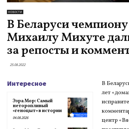
НОВОСТИ
В Беларуси чемпиону
Михаилу Михуте дали
за репосты и коммен
25.08.2022
Интересное
В Беларус
лет «дома
Эзра Мор: Самый
исправите
неторопливый
коммента
«геноцыт» в истории
04.08.2026
центр «Вя