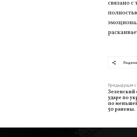
связано с
полностью
эмоционал
раскаивае
Подели
Предыдущая с
Зеленский 
ударе по у
по меньшей
50 ранены.