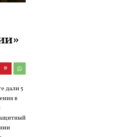
ии»
е дали 5
ения в
и
защитный
ении