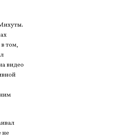
 Михуты.
лах
в том,
ял
на видео
ивной
шним
аивал
 не