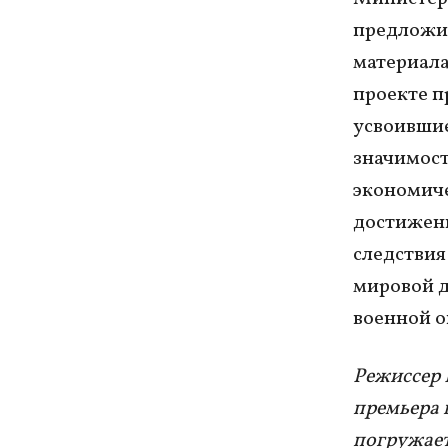
предложи
материала
проекте п
усвоившие
значимост
экономиче
достижени
следствия
мировой д
военной о
Режиссер 
премьера 
погружает