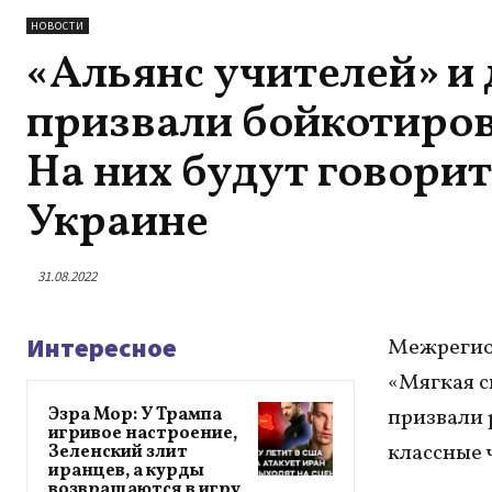
НОВОСТИ
«Альянс учителей» и
призвали бойкотиров
На них будут говорит
Украине
31.08.2022
Интересное
Межрегио
«Мягкая с
Эзра Мор: У Трампа
призвали 
игривое настроение,
классные 
Зеленский злит
иранцев, а курды
возвращаются в игру