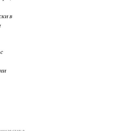
ски в
л
с
сии
ующая статья