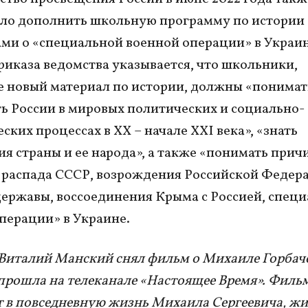
ло дополнить школьную программу по истории
ми о «специальной военной операции» в Украин
риказа ведомства указывается, что школьники,
 новый материал по истории, должны «понимат
ь России в мировых политических и социально-
ских процессах в XX – начале XXI века», «знать
я страны и ее народа», а также «понимать прич
 распада СССР, возрождения Российской Федер
ержавы, воссоединения Крыма с Россией, спец
перации» в Украине.
Виталий Манский снял фильм о Михаиле Горбаче
прошла на телеканале «Настоящее Время». Филь
 в повседневную жизнь Михаила Сергеевича, жи