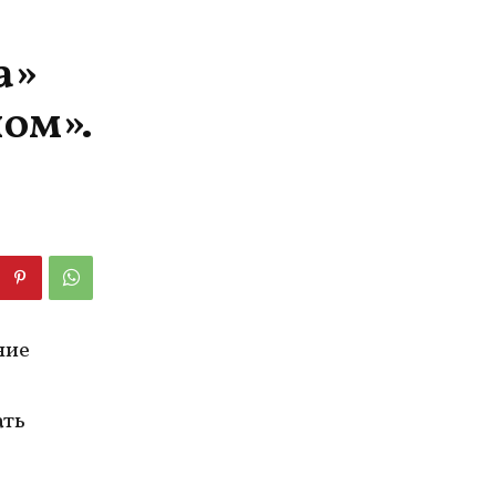
а»
ом».
ние
ать