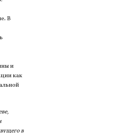
е. В
ь
ины и
ации как
иальной
ве,
м
вущего в