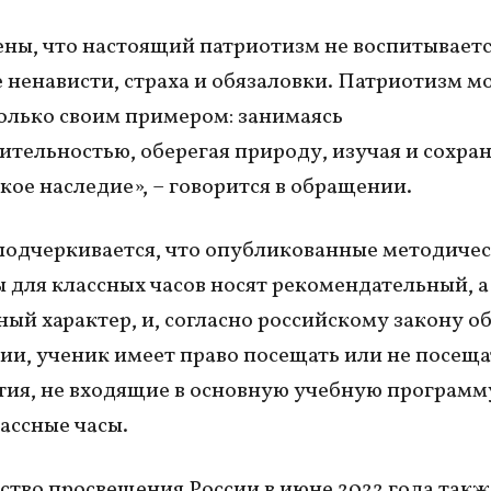
ны, что настоящий патриотизм не воспитываетс
 ненависти, страxа и обязаловки. Патриотизм 
олько своим примером: занимаясь
ительностью, оберегая природу, изучая и соxра
кое наследие», – говорится в обращении.
подчеркивается, что опубликованные методиче
 для классных часов носят рекомендательный, а
ный характер, и, согласно российскому закону о
ии, ученик имеет право посещать или не посеща
ия, не входящие в основную учебную программу
лассные часы.
тво просвещения России в июне 2022 года такж