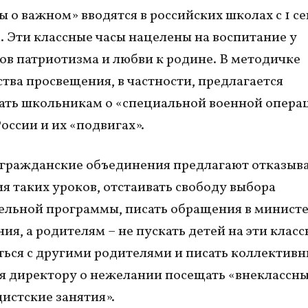
ы о важном» вводятся в российских школах с 1 с
а. Эти классные часы нацелены на воспитание у
в патриотизма и любви к родине. В методичке
тва просвещения, в частности, предлагается
ать школьникам о «специальной военной опера
оссии и их «подвигах».
гражданские объединения предлагают отказыва
я таких уроков, отстаивать свободу выбора
ельной программы, писать обращения в минист
ия, а родителям – не пускать детей на эти класс
ься с другими родителями и писать коллектив
 директору о нежелании посещать
«внеклассн
истские занятия».