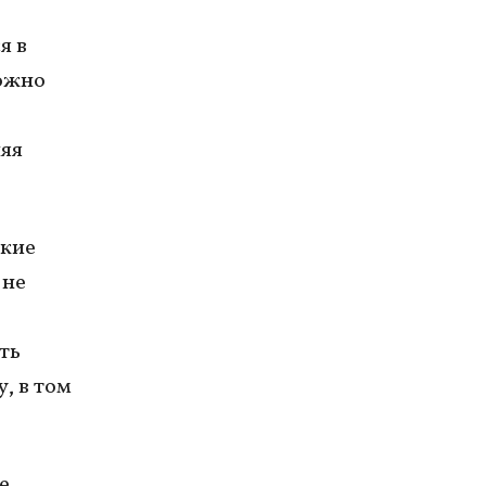
я в
можно
няя
ские
 не
б
ть
, в том
е