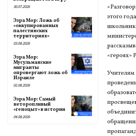
«Разговор
30.07.2026
этого год
Эзра Мор: Ложь об
школьнико
«оккупированных
палестинских
министерс
территориях»
03.08.2026
рассказыв
«героях» Р
Эзра Мор:
Мусульманские
мигранты
Учителям 
опровергают ложь об
Израиле
проведени
02.08.2026
образоват
Эзра Мор: Самый
просвещен
неторопливый
«геноцыт» в истории
объединит
04.08.2026
обращения
пропаганд