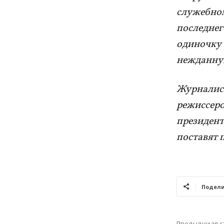
служебном
последнег
одиночку 
нежданную
Журналист
режиссеро
президент
поставят 
Подели
Предыдущая с