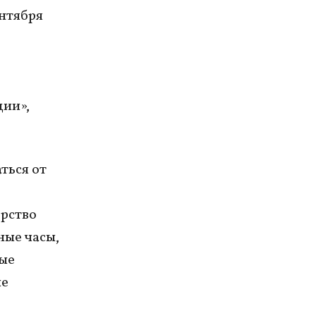
ентября
ции»,
ться от
ерство
ные часы,
ные
ые