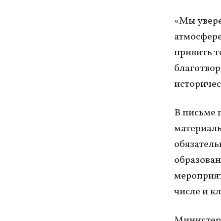
«Мы увере
атмосфере
привить т
благотвор
историчес
В письме 
материалы
обязатель
образован
мероприят
числе и к
Министерс