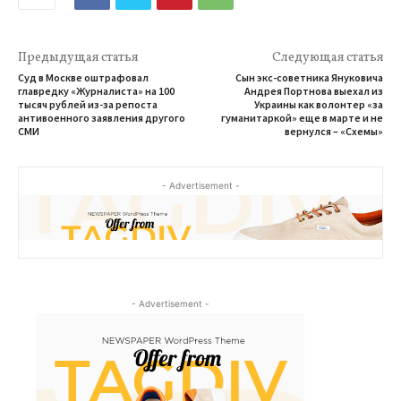
Предыдущая статья
Следующая статья
Суд в Москве оштрафовал
Сын экс-советника Януковича
главредку «Журналиста» на 100
Андрея Портнова выехал из
тысяч рублей из-за репоста
Украины как волонтер «за
антивоенного заявления другого
гуманитаркой» еще в марте и не
СМИ
вернулся – «Схемы»
- Advertisement -
- Advertisement -