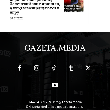
игривое настроение,
Зеленский злит иранцев,
а курды возвращаются в
игру
30.07.2026
GAZETA.MEDIA
+442045771219 | info@gazeta.media
© Gazeta Media. Все права защищены.