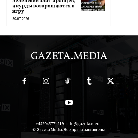
Зеленский злит иранцев,
а курды возвращаются в
игру
30.07.2026
GAZETA.MEDIA
+442045771219 | info@gazeta.media
© Gazeta Media. Все права защищены.