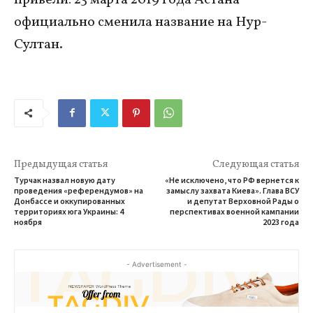
официально сменила название на Нур-
Султан.
Предыдущая статья
Следующая статья
Турчак назвал новую дату
«Не исключено, что РФ вернется к
проведения «референдумов» на
замыслу захвата Киева». Глава ВСУ
Донбассе и оккупированных
и депутат Верховной Рады о
территориях юга Украины: 4
перспективах военной кампании
ноября
2023 года
- Advertisement -