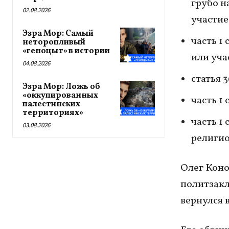
грубо н
02.08.2026
участие 
Эзра Мор: Самый
часть 1
неторопливый
«геноцыт» в истории
или уча
04.08.2026
статья 
Эзра Мор: Ложь об
«оккупированных
часть 1
палестинских
территориях»
часть 1
03.08.2026
религио
Олег Коно
политзакл
вернулся 