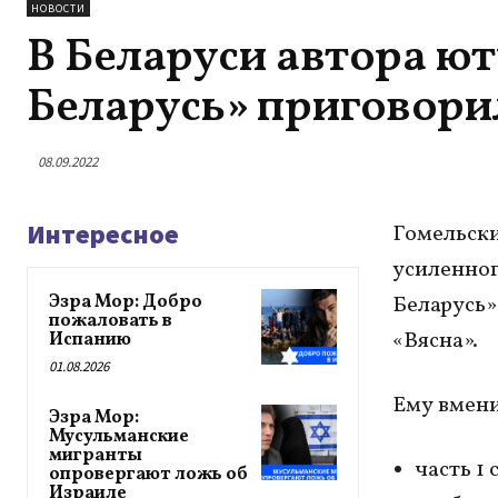
НОВОСТИ
В Беларуси автора ют
Беларусь» приговори
08.09.2022
Интересное
Гомельски
усиленног
Эзра Мор: Добро
Беларусь»
пожаловать в
«Вясна».
Испанию
01.08.2026
Ему вмени
Эзра Мор:
Мусульманские
мигранты
часть 1
опровергают ложь об
Израиле