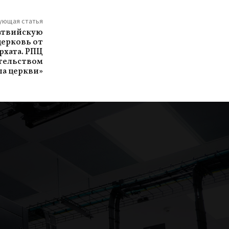
ующая статья
атвийскую
церковь от
рхата. РПЦ
ательством
ла церкви»