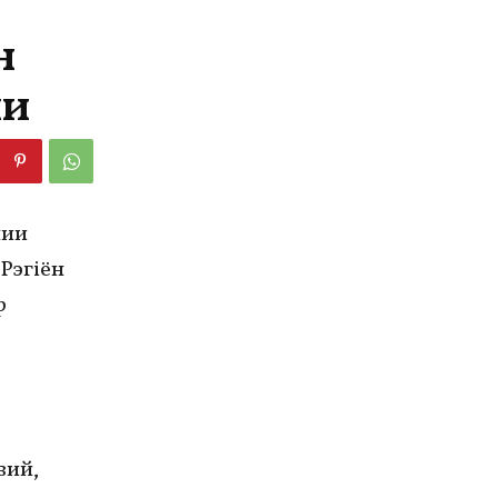
н
ии
нии
Рэгiён
р
вий,