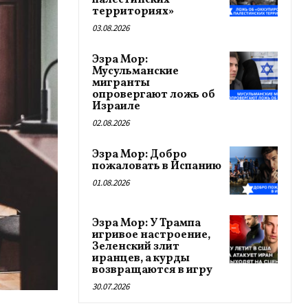
палестинских
территориях»
03.08.2026
Эзра Мор:
Мусульманские
мигранты
опровергают ложь об
Израиле
02.08.2026
Эзра Мор: Добро
пожаловать в Испанию
01.08.2026
Эзра Мор: У Трампа
игривое настроение,
Зеленский злит
иранцев, а курды
возвращаются в игру
30.07.2026