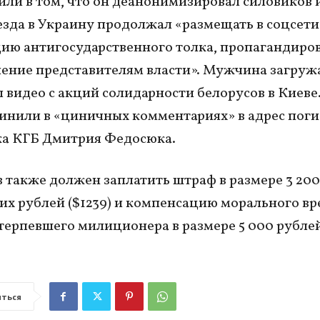
или в том, что он деанонимизировал силовиков 
езда в Украину продолжал «размещать в соцсети
ю антигосударственного толка, пропагандиро
ение представителям власти». Мужчина загруж
л видео с акций солидарности белорусов в Киеве.
инили в «циничных комментариях» в адрес пог
ка КГБ Дмитрия Федосюка.
 также должен заплатить штраф в размере 3 200
их рублей ($1239) и компенсацию морального вр
терпевшего милиционера в размере 5 000 рублей 
ться