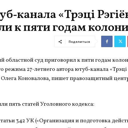
уб‑канала «Трэцi Рэгiё
ли к пяти годам колон
Поделиться
й областной суд приговорил к пяти годам коло
о режима 27-летнего автора ютуб‑канала «Трэцi 
 Олега Коновалова, пишет правозащитный цент
ли пять статей Уголовного кодекса:
 статьи 342 УК («Организация и подготовка дейст