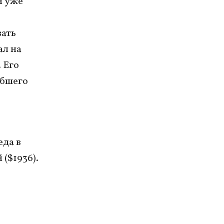
и уже
вать
ал на
 Его
ибшего
еда в
($1936).