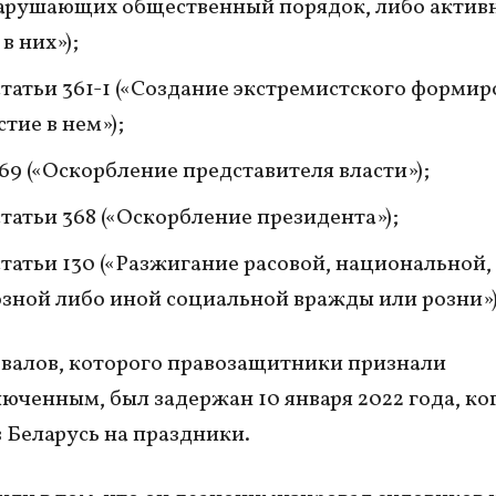
арушающих общественный порядок, либо актив
в них»);
 статьи 361-1 («Создание экстремистского форми
стие в нем»);
369 («Оскорбление представителя власти»);
 статьи 368 («Оскорбление президента»);
 статьи 130 («Разжигание расовой, национальной,
зной либо иной социальной вражды или розни»)
валов, которого правозащитники признали
юченным, был задержан 10 января 2022 года, ко
в Беларусь на праздники.