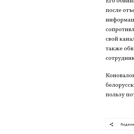
Его обвин
после отъ
информаци
сопротивл
свой кана
также обв
сотрудни
Коновалов
белорусск
пользу по
Подели