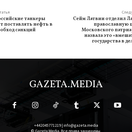
татья
След
оссийские танкеры
Сейм Латвии отделил Л
 поставлять нефть в
православную 
 обход санкций
Московского патриа
назвала это «вмеш
государства в де
GAZETA.MEDIA
+442045771219 | info@gazeta.media
© Gazeta Media. Все права защищены.