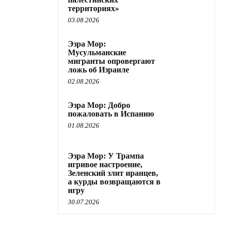
палестинских
территориях»
03.08.2026
Эзра Мор:
Мусульманские
мигранты
опровергают ложь об
Израиле
02.08.2026
Эзра Мор: Добро
пожаловать в Испанию
01.08.2026
Эзра Мор: У Трампа
игривое настроение,
Зеленский злит
иранцев, а курды
возвращаются в игру
30.07.2026