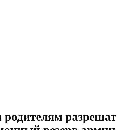
м родителям разрешат
ационный резерв армии