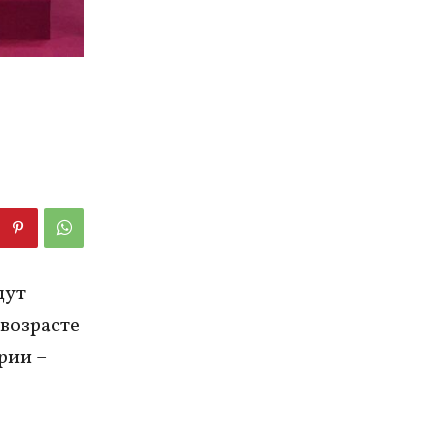
дут
 возрасте
рии –