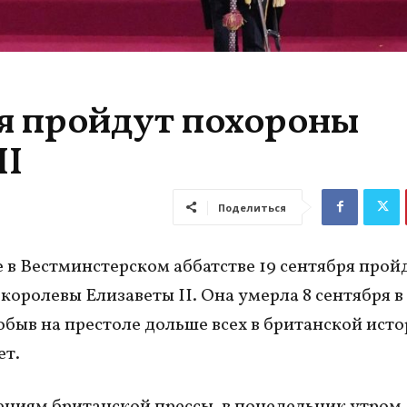
ря пройдут похороны
II
Поделиться
 в Вестминстерском аббатстве 19 сентября прой
королевы Елизаветы II. Она умерла 8 сентября в
робыв на престоле дольше всех в британской исто
ет.
ниям британской прессы, в понедельник утром