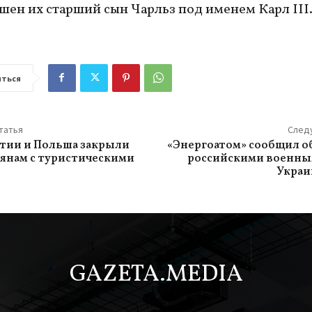
шен их старший сын Чарльз под именем Карл III
ться
татья
След
тии и Польша закрыли
«Энергоатом» сообщил о
иянам с туристическими
российскими военн
Украи
GAZETA.MEDIA