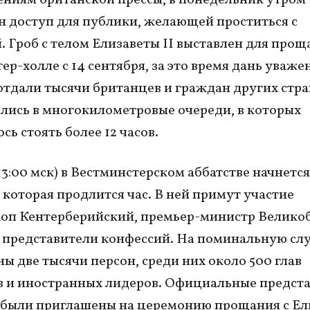
 доступ для публики, желающей проститься с
. Гроб с телом Елизаветы II выставлен для прощ
ер-холле с 14 сентября, за это время дань уваже
отдали тысячи британцев и граждан других стра
лись в многокилометровые очереди, в которых
ь стоять более 12 часов.
(13:00 мск) в Вестминстерском аббатстве начнется
 которая продлится час. В ней примут участие
коп Кентерберийский, премьер-министр Велико
, представители конфессий. На поминальную сл
ы две тысячи персон, среди них около 500 глав
в и иностранных лидеров. Официальные предст
 были приглашены на церемонию прощания с Ел