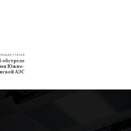
.
ующая статья
б обстреле
ыми Южно-
нской АЭС