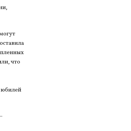
ии,
 могут
доставила
купленных
ли, что
й юбилей
–