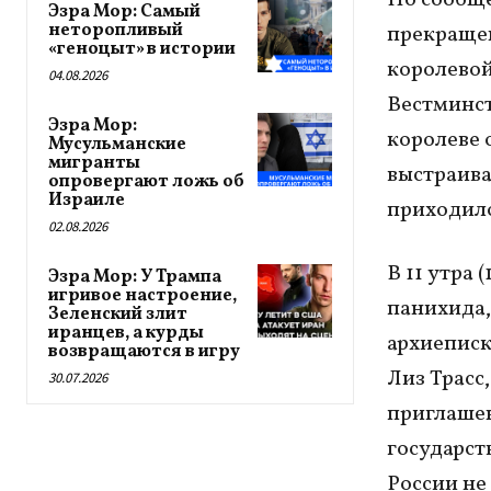
Эзра Мор: Самый
неторопливый
прекращен
«геноцыт» в истории
королевой
04.08.2026
Вестминст
Эзра Мор:
королеве 
Мусульманские
мигранты
выстраива
опровергают ложь об
Израиле
приходилос
02.08.2026
В 11 утра 
Эзра Мор: У Трампа
игривое настроение,
панихида,
Зеленский злит
иранцев, а курды
архиепис
возвращаются в игру
Лиз Трасс
30.07.2026
приглашен
государст
России не