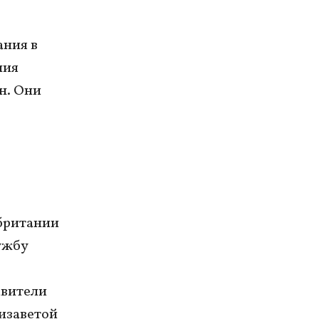
ания в
ния
н. Они
британии
ужбу
авители
изаветой