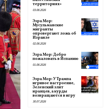
палестинских
территориях»
03.08.2026
Эзра Мор:
Мусульманские
мигранты
опровергают ложь об
Израиле
02.08.2026
Эзра Мор: Добро
пожаловать в Испанию
01.08.2026
Эзра Мор: У Трампа
игривое настроение,
Зеленский злит
иранцев, а курды
возвращаются в игру
30.07.2026