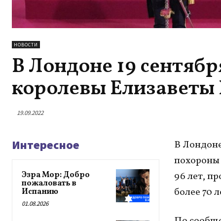
НОВОСТИ
В Лондоне 19 сентяб
королевы Елизаветы 
19.09.2022
Интересное
В Лондоне
похороны 
Эзра Мор: Добро
96 лет, п
пожаловать в
более 70 л
Испанию
01.08.2026
По сообще