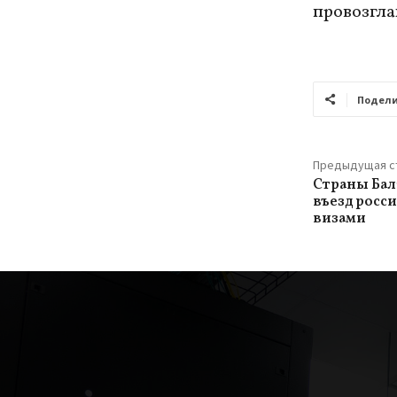
провозгла
Подели
Предыдущая с
Страны Бал
въезд росс
визами