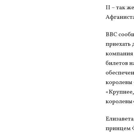
II – так ж
Афганист
ВВС сообщ
приехать 
компания 
билетов н
обеспечен
королевы 
«Крупнее,
королевы»
Елизавета
принцем 