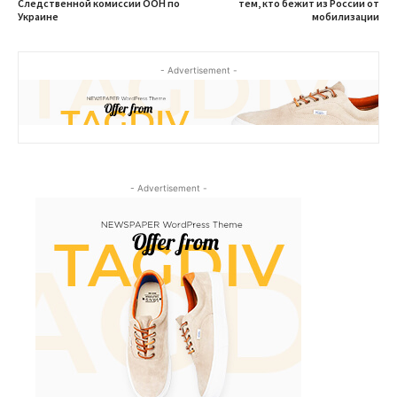
Следственной комиссии ООН по
тем, кто бежит из России от
Украине
мобилизации
- Advertisement -
- Advertisement -