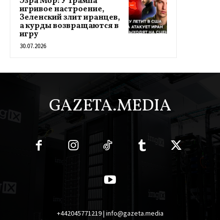
Эзра Мор: У Трампа
игривое настроение,
Зеленский злит иранцев,
а курды возвращаются в
игру
30.07.2026
GAZETA.MEDIA
+442045771219 | info@gazeta.media