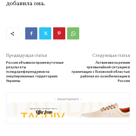
добавила она.
Предыдущая статья
Следующая статья
Россия объявила промежуточные
Латвия ввела режим
результаты
чрезвычайной ситуации в
псевдореферендумов на
граничащих с Псковской областью
оккупированных территориях
районах из-за мобилизации в
Украины
России
- Advertisement -