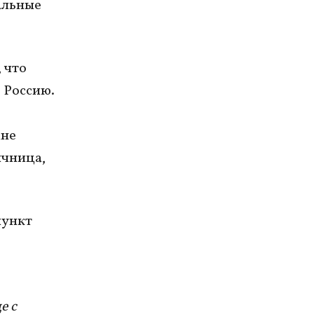
альные
 что
 Россию.
мне
ичница,
пункт
е с