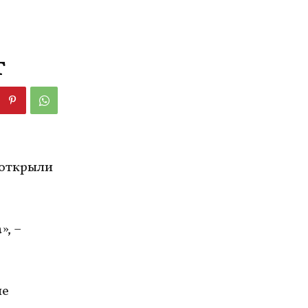
т
 открыли
», –
ые