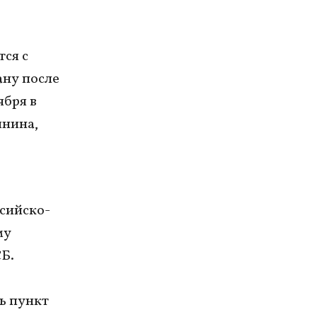
тся с
ану после
ября в
янина,
ссийско-
му
Б.
ь пункт