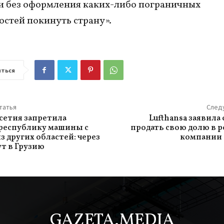
и без оформления каких-либо пограничных
стей покинуть страну».
ться
татья
След
сетия запретила
Lufthansa заявила
 республику машины с
продать свою долю в 
з других областей: через
компании 
ут в Грузию
GAZETA.MEDIA