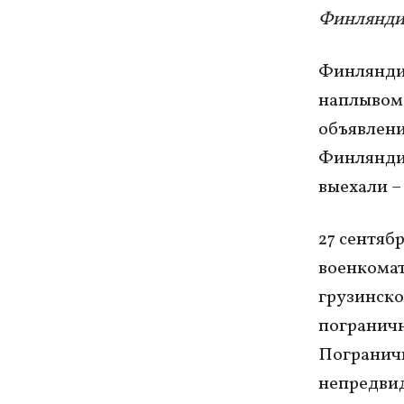
Финляндие
Финляндия
наплывом 
объявлени
Финляндию
выехали – 
27 сентяб
военкомат
грузинско
пограничн
Пограничн
непредвид