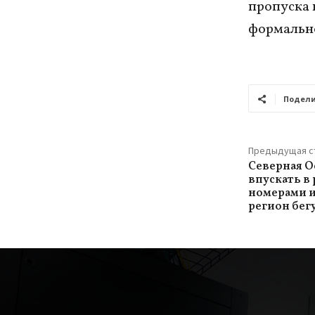
пропуска 
формально
Подели
Предыдущая с
Северная О
впускать в
номерами и
регион бег