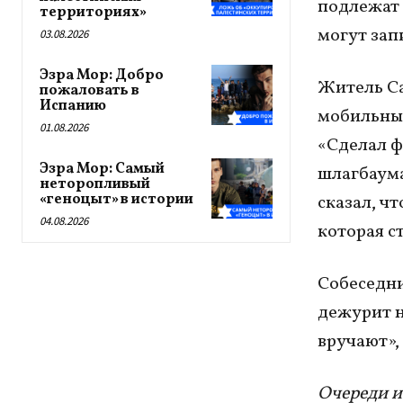
подлежат 
территориях»
могут зап
03.08.2026
Эзра Мор: Добро
Житель Са
пожаловать в
Испанию
мобильный
01.08.2026
«Сделал фо
Эзра Мор: Самый
шлагбаума
неторопливый
«геноцыт» в истории
сказал, чт
04.08.2026
которая ст
Собеседни
дежурит н
вручают»,
Очереди и