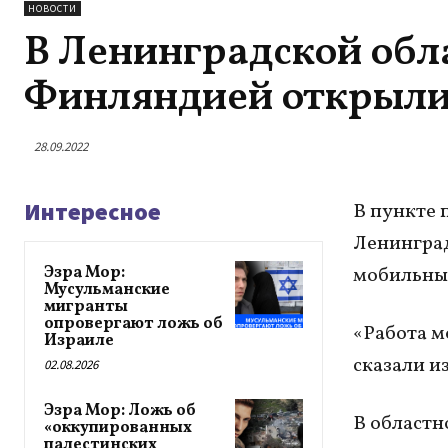
НОВОСТИ
В Ленинградской обла
Финляндией открыли
28.09.2022
Интересное
В пункте 
Ленинград
Эзра Мор:
мобильный
Мусульманские
мигранты
опровергают ложь об
«Работа м
Израиле
сказали и
02.08.2026
Эзра Мор: Ложь об
В областн
«оккупированных
палестинских