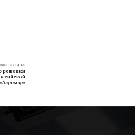
ующая статья
 о решении
российской
«Аэромар»