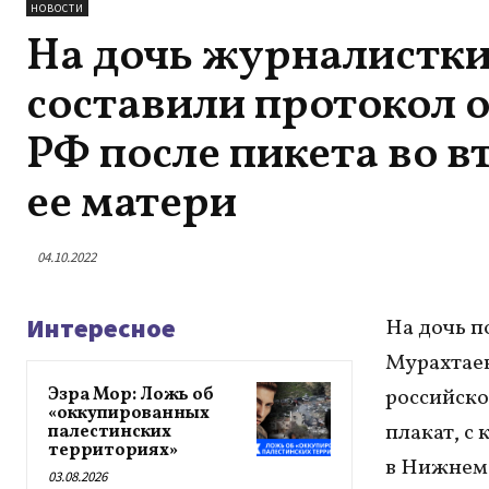
НОВОСТИ
На дочь журналистк
составили протокол 
РФ после пикета во 
ее матери
04.10.2022
Интересное
На дочь 
Мурахтаев
Эзра Мор: Ложь об
российско
«оккупированных
плакат, с
палестинских
территориях»
в Нижнем 
03.08.2026