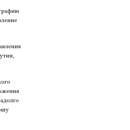
ографию
авление
авления
утин,
кого
ожжения
задолго
рошу