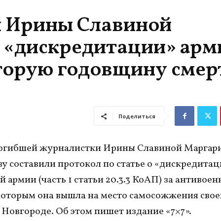
и Ирины Славиной
о «дискредитации» арм
вторую годовщину смер
Поделиться
погибшей журналистки Ирины Славиной Маргар
у составили протокол по статье о «дискредита
й армии (часть 1 статьи 20.3.3 КоАП) за антивое
 которым она вышла на место самосожжения свое
Новгороде. Об этом пишет издание «7×7».