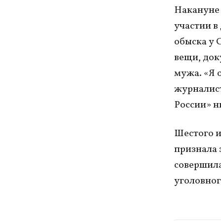
Накануне 
участии в
обыска у 
вещи, док
мужа. «Я 
журналист
России» н
Шестого и
признала 
совершила
уголовног