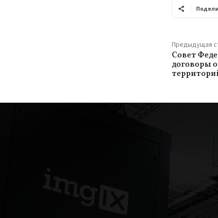
Подели
Предыдущая с
Совет Фед
договоры о
территори