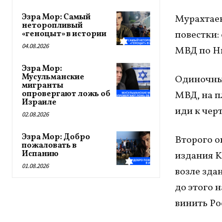
Эзра Мор: Самый
Мурахтаев
неторопливый
повестки:
«геноцыт» в истории
04.08.2026
МВД по Н
Эзра Мор:
Мусульманские
Одиночный
мигранты
опровергают ложь об
МВД, на п
Израиле
иди к чер
02.08.2026
Эзра Мор: Добро
Второго о
пожаловать в
Испанию
издания K
01.08.2026
возле зда
до этого 
винить Р