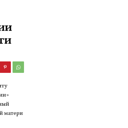
ии
ти
иту
ции»
нный
й матери