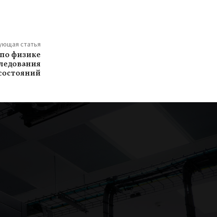
ующая статья
по физике
следования
состояний