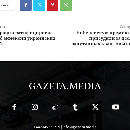
ться
татья
След
ерации ратифицировал
Нобелевскую премию 
б аннексии украинских
присудили за ис
й
запутанных квантовых 
GAZETA.MEDIA
+442045771219 | info@gazeta.media