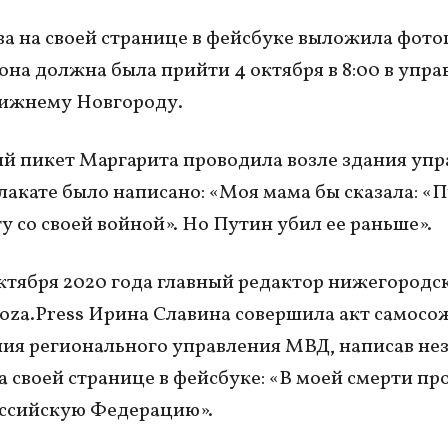
а на своей странице в фейсбуке выложила фот
 она должна была прийти 4 октября в 8:00 в упр
ижнему Новгороду.
 пикет Маргарита проводила возле здания упр
лакате было написано: «Моя мама бы сказала: «П
ту со своей войной». Но Путин убил ее раньше».
ктября 2020 года главный редактор нижегородс
oza.Press Ирина Славина совершила акт самос
ния регионального управления МВД, написав не
на своей странице в фейсбуке: «В моей смерти п
оссийскую Федерацию».