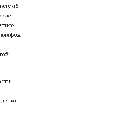
делу об
ходе
ичные
телефон
той
асти
ждении