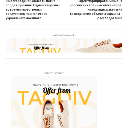
В Белгородской области погиб
Идентифицированы имена
солдат-срочник. Одна из версий –
российских военных инженеров,
во время перестрелки
наводящих ракеты на
сослуживец принял его за
гражданские объекты Украины –
украинского военного
расследование
- Advertisement -
- Advertisement -