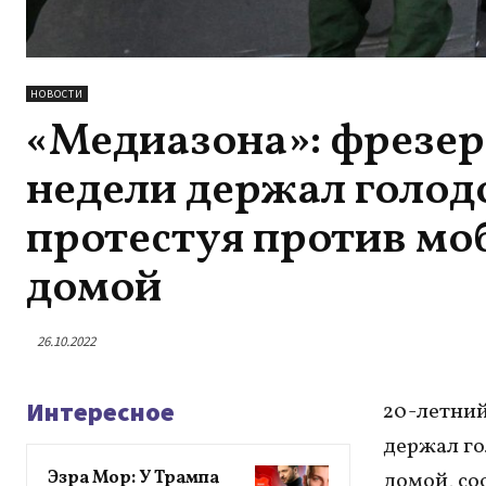
НОВОСТИ
«Медиазона»: фрезер
недели держал голодо
протестуя против моб
домой
26.10.2022
Интересное
20-летний
держал го
Эзра Мор: У Трампа
домой, со