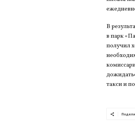
ежедневно
В результ
в парк «П
получил х
необходим
комиссари
дожидатьс
такси и п
Подели