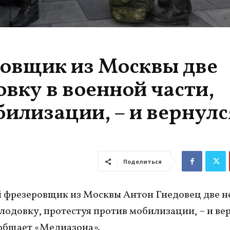
овщик из Москвы две
вку в военной части,
илизации, – и вернулс
Поделиться
 фрезеровщик из Москвы Антон Гнедовец две н
лодовку, протестуя против мобилизации, – и ве
общает «Медиазона».