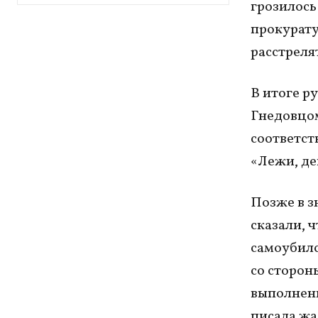
грозилось
прокурату
расстреля
В итоге ру
Гнедовцом.
соответст
«Лежи, де
Позже в з
сказали, ч
самоубилс
со сторон
выполнени
писала жа