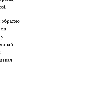
ой.
и обратно
 он
му
оенный
л
ызвал