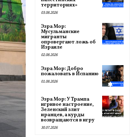
палестинских
территориях»
03.08.2026
Эзра Мор:
Мусульманские
мигранты
опровергают ложь об
Израиле
02.08.2026
Эзра Мор: Добро
пожаловать в Испанию
01.08.2026
Эзра Мор: У Трампа
игривое настроение,
Зеленский злит
иранцев, а курды
возвращаются в игру
30.07.2026