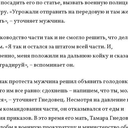
 посадить его по статье, вызвать военную полиц
ру. «Угрожали отправить на передовую и там ж
ть», – уточняет мужчина.
ководство части так и не смогло решить, что дел
 «Я так и остался за штатом всей части. И,
венно, меня положили на дальнюю койку и сказа
градируй», – вспоминает он.
нак протеста мужчина решил объявить голодовк
то им все равно: сдохнешь – напишем, что ты, мо
я», – уточняет Гнедовец. Несмотря на давление 
ы командования части, он отказывался от еды и
я приказов. В это время его мать, Тамара Гнедов
лобы в военную прокуратуру и министерство об