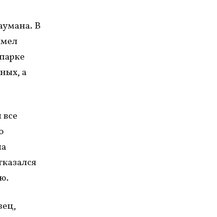
аумана. В
имел
 парке
ных, а
 все
о
на
тказался
ю.
вец,