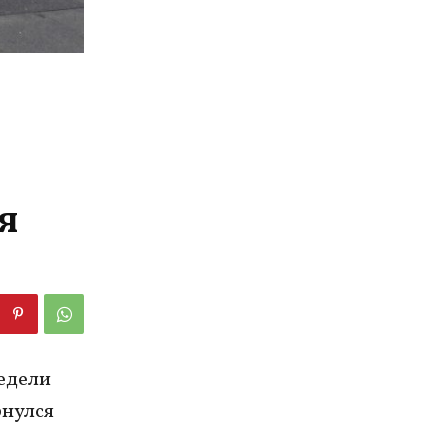
я
едели
рнулся