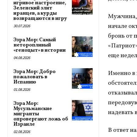
игривое настроение,
Зеленский злит
иранцев, а курды
Мужчина, 
возвращаются в игру
начале ок
30.07.2026
бронь от 
Эзра Мор: Самый
«Патриот»
неторопливый
«геноцыт» в истории
еще недел
04.08.2026
Эзра Мор: Добро
Именно в 
пожаловать в
Испанию
обстоятел
01.08.2026
отказывал
передовую
Эзра Мор:
Мусульманские
надевать 
мигранты
опровергают ложь об
Израиле
В ответ н
02.08.2026